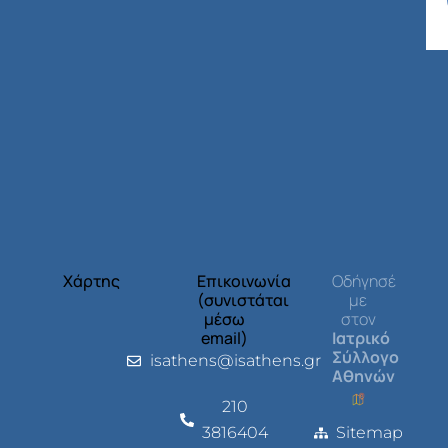
Χάρτης
Επικοινωνία
Οδήγησέ
(συνιστάται
με
μέσω
στον
email)
Ιατρικό
Σύλλογο
isathens@isathens.gr
Αθηνών
210
3816404
Sitemap