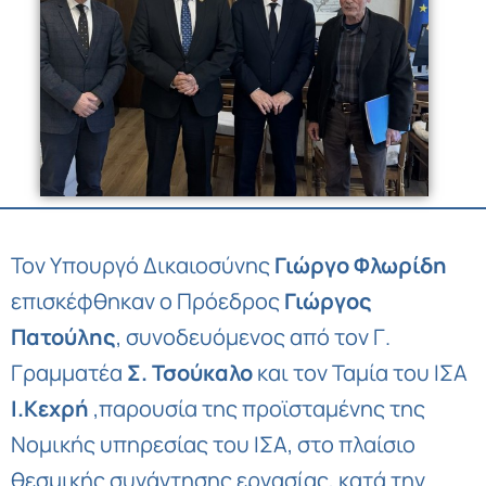
Τον Υπουργό Δικαιοσύνης
Γιώργο Φλωρίδη
επισκέφθηκαν ο Πρόεδρος
Γιώργος
Πατούλης
, συνοδευόμενος από τον Γ.
Γραμματέα
Σ. Τσούκαλο
και τον Ταμία του ΙΣΑ
Ι.Κεχρή
,παρουσία της προϊσταμένης της
Νομικής υπηρεσίας του ΙΣΑ, στο πλαίσιο
θεσμικής συνάντησης εργασίας, κατά την