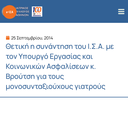
Μετάβαση
στο
περιεχόμενο
25 Σεπτεμβρίου, 2014
Θετική η συνάντηση του Ι.Σ.Α. με
τον Υπουργό Εργασίας και
Κοινωνικών Ασφαλίσεων κ.
Βρούτση για τους
μονοσυνταξιούχους γιατρούς