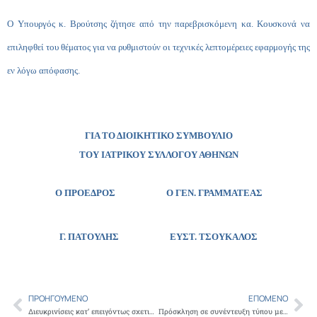
Ο Υπουργός κ. Βρούτσης ζήτησε από την παρεβρισκόμενη κα. Κουσκονά να
επιληφθεί του θέματος για να ρυθμιστούν οι τεχνικές λεπτομέρειες εφαρμογής της
εν λόγω απόφασης.
ΓΙΑ ΤΟ ΔΙΟΙΚΗΤΙΚΟ ΣΥΜΒΟΥΛΙΟ
ΤΟΥ ΙΑΤΡΙΚΟΥ ΣΥΛΛΟΓΟΥ ΑΘΗΝΩΝ
Ο ΠΡΟΕΔΡΟΣ Ο ΓΕΝ. ΓΡΑΜΜΑΤΕΑΣ
Γ. ΠΑΤΟΥΛΗΣ
ΕΥΣΤ. ΤΣΟΥΚΑΛΟΣ
ΠΡΟΗΓΟΎΜΕΝΟ
ΕΠΌΜΕΝΟ
Prev
Ne
Διευκρινίσεις κατ’ επειγόντως σχετικά με έγγραφο του Υπουργείου Υγείας για τη μεταστέγαση ιατρικών μονάδων, ζήτησε ο Πρόεδρος του Ι.Σ.Α Γ. Πατούλης, από τη Διοίκηση του Σισμανογλείου
Πρόσκληση σε συνέντευξη τύπου με θέμα:Οι σοβαρές επιπτώσεις στη Δημόσια υγεία από τα μέτρα που ελήφθησαν το τελευταίο χρονικό διάστημα