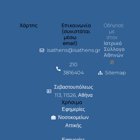
Χάρτης
Επικοινωνία
Οδήγησέ
(συνιστάται
με
μέσω
στον
email)
Ιατρικό
Σύλλογο
isathens@isathens.gr
Αθηνών
210
3816404
Sitemap
Σεβαστουπόλεως
113, 11526, Αθήνα
Χρήσιμα
Εφημερίες
Νοσοκομείων
Αττικής
Εφημερίες