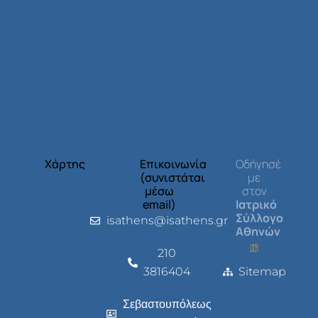
Χάρτης
Επικοινωνία
Οδήγησέ
(συνιστάται
με
μέσω
στον
email)
Ιατρικό
Σύλλογο
isathens@isathens.gr
Αθηνών
210
3816404
Sitemap
Σεβαστουπόλεως