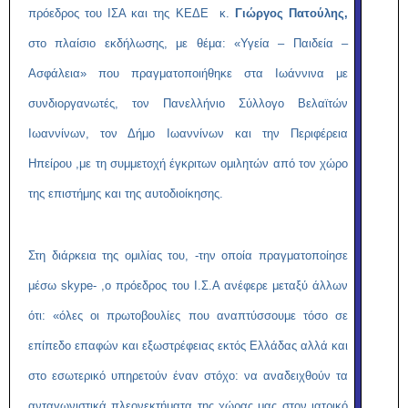
πρόεδρος του ΙΣΑ και της ΚΕΔΕ κ.
Γιώργος Πατούλης,
στο πλαίσιο εκδήλωσης, με θέμα: «Υγεία – Παιδεία –
Ασφάλεια» που πραγματοποιήθηκε στα Ιωάννινα με
συνδιοργανωτές, τον Πανελλήνιο Σύλλογο Βελαϊτών
Ιωαννίνων, τον Δήμο Ιωαννίνων και την Περιφέρεια
Ηπείρου ,με τη συμμετοχή έγκριτων ομιλητών από τον χώρο
της επιστήμης και της αυτοδιοίκησης.
Στη διάρκεια της ομιλίας του, -την οποία πραγματοποίησε
μέσω skype- ,ο πρόεδρος του Ι.Σ.Α ανέφερε μεταξύ άλλων
ότι: «όλες οι πρωτοβουλίες που αναπτύσσουμε τόσο σε
επίπεδο επαφών και εξωστρέφειας εκτός Ελλάδας αλλά και
στο εσωτερικό υπηρετούν έναν στόχο: να αναδειχθούν τα
ανταγωνιστικά πλεονεκτήματα της χώρας μας στον ιατρικό