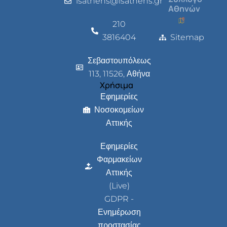
isathens@isathens.gr
Αθηνών
210
3816404
Sitemap
Σεβαστουπόλεως
113, 11526, Αθήνα
Χρήσιμα
Εφημερίες
Νοσοκομείων
Αττικής
Εφημερίες
Φαρμακείων
Αττικής
(Live)
GDPR -
Ενημέρωση
προστασίας