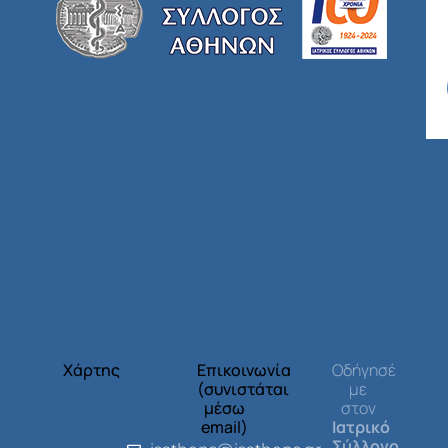
Χάρτης
Επικοινωνία
Οδήγησέ
(συνιστάται
με
μέσω
στον
email)
Ιατρικό
Σύλλογο