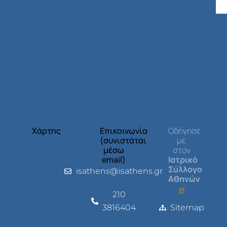
Χάρτης
Επικοινωνία
Οδήγησέ
(συνιστάται
με
μέσω
στον
email)
Ιατρικό
Σύλλογο
isathens@isathens.gr
Αθηνών
210
3816404
Sitemap