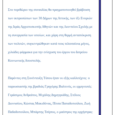
Στο περιθώριο της συναυλίας θα πραγματοποιηθεί βράβευση
των εκπροσώπων των 30 Δήμων της Αττικής, των έξι Ενοριών
της Ιεράς Αρχιεπισκοπής Αθηνών και της Λεοντείου Σχολής με
τη συνεργασία των οποίων, και χάρη στη θερμή ανταπόκριση
των πολιτών, συγκεντρώθηκαν κατά τους τελευταίους μήνες,
χιλιάδες φάρμακα για την ενίσχυση του έργου του Ιατρείου
Κοινωνικής Αποστολής.
Παρόντες στη Συνέντευξη Τύπου ήταν οι εξής καλλιτέχνες: ο
παρουσιαστής της βραδιάς Γρηγόρης Βαλτινός, οι ερμηνευτές:
Γεράσιμος Ανδρεάτος, Μιχάλης Δημητριάδης, Στέλιος
Διονυσίου, Κώστας Μακεδόνας, Πίτσα Παπαδοπούλου, Ζωή
Παδαδοπούλου, Μπάμπης Τσέρτος, ο μαέστρος της ορχήστρας: