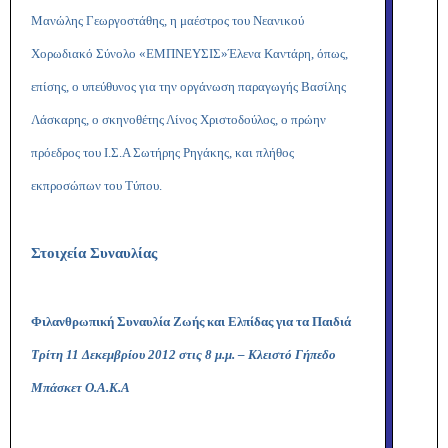
Μανώλης Γεωργοστάθης, η μαέστρος του Νεανικού
Χορωδιακό Σύνολο «ΕΜΠΝΕΥΣΙΣ»
Έλενα Καντάρη, όπως,
επίσης, ο υπεύθυνος για την οργάνωση παραγωγής Βασίλης
Λάσκαρης, ο σκηνοθέτης Λίνος Χριστοδούλος, ο πρώην
πρόεδρος του Ι.Σ.Α Σωτήρης Ρηγάκης, και πλήθος
εκπροσώπων του Τύπου.
Στοιχεία Συναυλίας
Φιλανθρωπική Συναυλία Ζωής και Ελπίδας για τα Παιδιά
Τρίτη 11 Δεκεμβρίου 2012 στις 8 μ.μ. – Κλειστό Γήπεδο
Μπάσκετ Ο.Α.Κ.Α