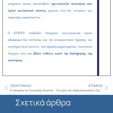
υπηρεσίες υγείας ακολουθούν
πρωτόκολλα ποιότητας που
έχουν ανελαστικό κόστος,
γεγονός που δεν επιτρέπει την
περαιτέρω συμπίεση του.
Ο ΕΟΠΥΥ επιβάλλει δυσχερείς οικονομικούς όρους
αδιαφορώντας παντελώς για την αναγκαιότητα τήρησης του
επιστημονικού κανόνα , συντήρησης μηχανημάτων, ποιοτικού
έλεγχου, κλπ και
βάλει ευθέως κατά της διατήρησης της
ποιότητας.
ΠΡΟΗΓΟΎΜΕΝΟ
ΕΠΌΜΕΝΟ
Prev
Ne
Η απόφαση της Επιτροπής Αναστολών του ΣτΕ για το πλαφόν συνταγογράφησης
Στα όρια της Ανθρωποκτονίας η Πρωτοβάθμια Περίθαλψη: Γιατροί και Φαρμακοποιοί στο Κοινό Πανυγειονομικό Μέτωπο
Σχετικά άρθρα