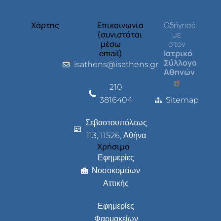
Χάρτης
Επικοινωνία
Οδήγησέ
(συνιστάται
με
μέσω
στον
email)
Ιατρικό
Σύλλογο
isathens@isathens.gr
Αθηνών
210
3816404
Sitemap
Σεβαστουπόλεως
113, 11526, Αθήνα
Χρήσιμα
Εφημερίες
Νοσοκομείων
Αττικής
Εφημερίες
Φαρμακείων