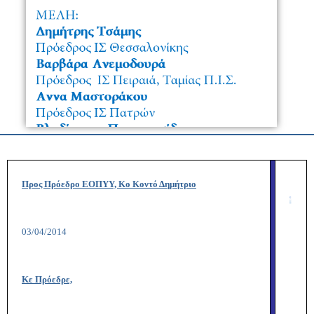
Προς Πρόεδρο ΕΟΠΥΥ, Κο Κοντό Δημήτριο
0
3/0
4
/2014
Κε Πρόεδρε,