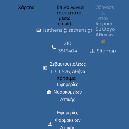
Χάρτης
Επικοινωνία
Οδήγησέ
(συνιστάται
με
μέσω
στον
email)
Ιατρικό
Σύλλογο
isathens@isathens.gr
Αθηνών
210
3816404
Sitemap
Σεβαστουπόλεως
113, 11526, Αθήνα
Χρήσιμα
Εφημερίες
Νοσοκομείων
Αττικής
Εφημερίες
Φαρμακείων
Αττικής