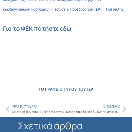
καρδιαγγειακών νοσημάτων
», τόνισε ο Πρόεδρος του ΙΣΑ
Γ. Πατούλης
Για τo ΦΕΚ πατήστε
εδώ
ΤΟ ΓΡΑΦΕΙΟ ΤΥΠΟΥ ΤΟΥ ΙΣΑ
ΠΡΟΗΓΟΎΜΕΝΟ
ΕΠΌΜΕΝΟ
Prev
Ne
Επιστολή ΙΣΑ στον ΕΟΠΥΥ για την αναστολή είσπραξης όλου του ποσού clawback του έτους 2021
Νέες απαράδεκτες δυσλειτουργίες στο σύστημα ηλεκτρονικής συνταγογράφησης της ΗΔΙΚΑ
Σχετικά άρθρα