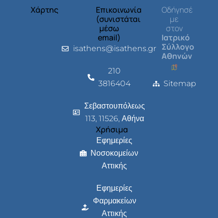
Χάρτης
Επικοινωνία
Οδήγησέ
(συνιστάται
με
μέσω
στον
email)
Ιατρικό
Σύλλογο
isathens@isathens.gr
Αθηνών
210
3816404
Sitemap
Σεβαστουπόλεως
113, 11526, Αθήνα
Χρήσιμα
Εφημερίες
Νοσοκομείων
Αττικής
Εφημερίες
Φαρμακείων
Αττικής