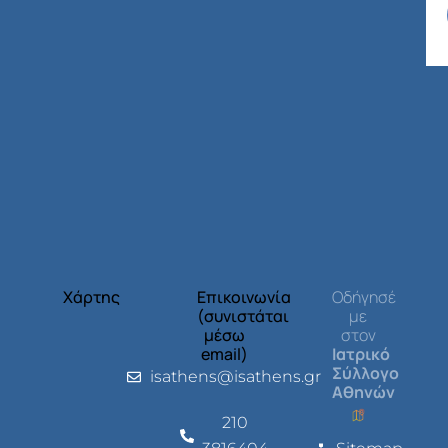
Χάρτης
Επικοινωνία
Οδήγησέ
(συνιστάται
με
μέσω
στον
email)
Ιατρικό
Σύλλογο
isathens@isathens.gr
Αθηνών
210