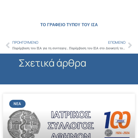
ΤΟ ΓΡΑΦΕΙΟ ΤΥΠΟΥ ΤΟΥ ΙΣΑ
ΠΡΟΗΓΟΎΜΕΝΟ
ΕΠΌΜΕΝΟ
Prev
Ne
Παρέμβαση του ΙΣΑ για τη συνταγογράφηση σκευασμάτων για την αγχόλυση και αναλγησία κατά τη διενέργεια ενδοσκοπήσεων από ιατρούς γαστρεντερολόγους
Παρέμβαση του ΙΣΑ στο Διοικητή του Ε.Φ.Κ.Α. για δύο κρίσιμα ζητήματα
Σχετικά άρθρα
ΝΈΑ