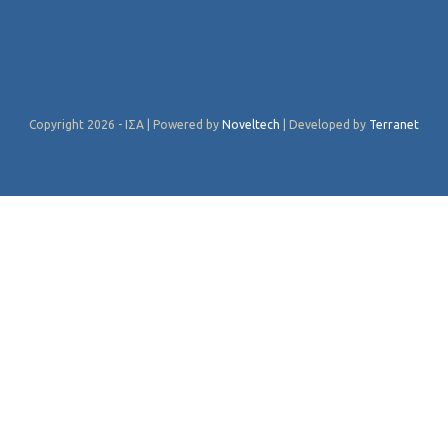
Copyright 2026 - ΙΣΑ | Powered by
Noveltech
| Developed by
Terranet