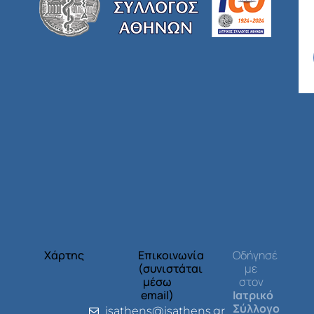
Χάρτης
Επικοινωνία
Οδήγησέ
(συνιστάται
με
μέσω
στον
email)
Ιατρικό
Σύλλογο
isathens@isathens.gr