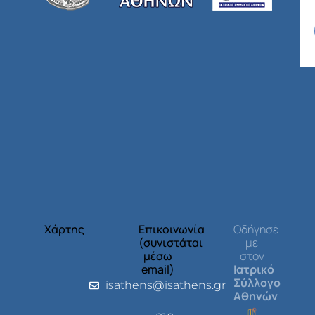
Χάρτης
Επικοινωνία
Οδήγησέ
(συνιστάται
με
μέσω
στον
email)
Ιατρικό
Σύλλογο
isathens@isathens.gr
Αθηνών