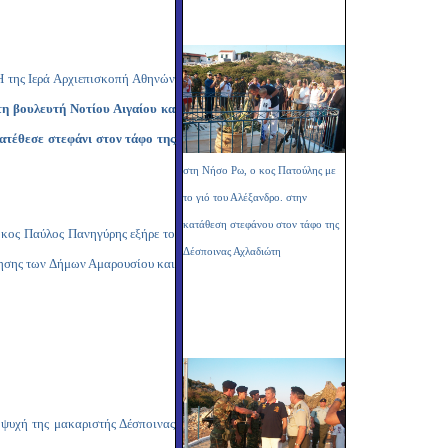
Η της Ιερά Αρχιεπισκοπή Αθηνών
τη βουλευτή Νοτίου Αιγαίου κα
ατέθεσε στεφάνι στον τάφο της
στη Νήσο Ρω, ο κος Πατούλης με
το γιό του Αλέξανδρο. στην
κατάθεση στεφάνου στον τάφο της
 κος Παύλος Πανηγύρης εξήρε το
Δέσποινας Αχλαδιώτη
οίησης των Δήμων Αμαρουσίου και
 ψυχή της μακαριστής Δέσποινας