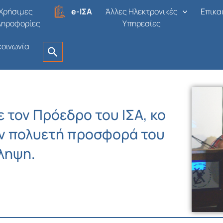
Χρήσιμες
e-ΙΣΑ
Άλλες Ηλεκτρονικές
Επικα
ληροφορίες
Υπηρεσίες
κοινωνία
ε τον Πρόεδρο του ΙΣΑ, κο
ην πολυετή προσφορά του
όληψη.