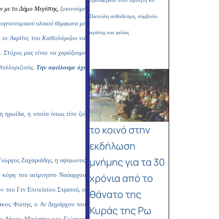
προσφέρουν στον ομιλητή κο
ν με το Δήμο Μεγίστης,
ξεκινούμε
Πατούλη ανθοδέσμη, σύμβολο
 υγειονομικού υλικού σύμφωνα με
αγάπης και φιλίας
ό οι Ακρίτες του Καστελόριζου να
ί.
Στόχος μας είναι να χαράξουμε
τελλοριζιούς
. Την οφείλουμε όχι
 ηρωίδα, η οποία όπως είπε ζεί
το κοινό στην
εκδήλωση
μνήμης για τα 30
 Γιώργος Ζαχαριάδης, η υψίφωνος
η κόρη του αείμνηστο Ναύαρχου
χρόνια από το
ν του Γεν Επιτελείου Στρατού, ο
θάνατο της
ιάκος Φώτης, ο Αν Δημάρχου του
Κυράς της Ρω
ου Δήμου Μεγίστης κος Γιώργος