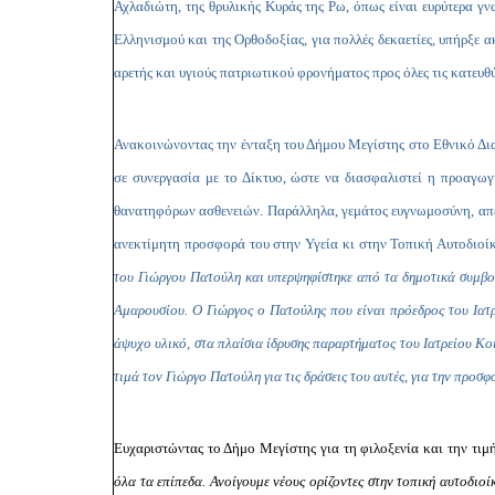
Αχλαδιώτη, της θρυλικής Κυράς της Ρω, όπως είναι ευρύτερα γ
Ελληνισμού και της Ορθοδοξίας, για πολλές δεκαετίες, υπήρξε
αρετής και υγιούς πατριωτικού φρονήματος προς όλες τις κατευθύν
Ανακοινώνοντας την ένταξη του Δήμου Μεγίστης στο Εθνικό Δια
σε συνεργασία με το Δίκτυο, ώστε να διασφαλιστεί η προαγω
θανατηφόρων ασθενειών. Παράλληλα, γεμάτος ευγνωμοσύνη, απέ
ανεκτίμητη προσφορά του στην Υγεία κι στην Τοπική Αυτοδιο
του Γιώργου Πατούλη και υπερψηφίστηκε από τα δημοτικά συμβο
Αμαρουσίου. Ο Γιώργος ο Πατούλης που είναι πρόεδρος του Ιατρ
άψυχο υλικό, στα πλαίσια ίδρυσης παραρτήματος του Ιατρείου Κ
τιμά τον Γιώργο Πατούλη για τις δράσεις του αυτές, για την προσ
Ευχαριστώντας το Δήμο Μεγίστης για τη φιλοξενία και την τιμ
όλα τα επίπεδα. Ανοίγουμε νέους ορίζοντες στην τοπική αυτοδι