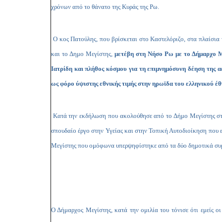
χρόνων από το θάνατο της Κυράς της Ρω.
Ο κος Πατούλης, που βρίσκεται στο Καστελόριζο, στα πλαίσι
και το Δημο Μεγίστης,
μετέβη στη Νήσο Ρω
με το Δήμαρχο Μ
Ιατρίδη και πλήθος κόσμου για τη επιμνημόσυνη δέηση της 
ως φόρο ύψιστης εθνικής τιμής στην ηρωϊδα του ελληνικού έθ
Κατά την εκδήλωση που ακολούθησε από το Δήμο Μεγίστης στο
σπουδαίο έργο στην Υγείας και στην Τοπική Αυτοδιοίκηση που 
Μεγίστης που ομόφωνα υπερψηφίστηκε από τα δύο δημοτικά συ
Ο Δήμαρχος Μεγίστης, κατά την ομιλία του τόνισε ότι εμείς 