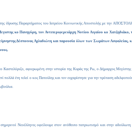
α της ίδρυσης Παραρτήματος του Ιατρείου Κοινωνικής Αποστολής με την ΑΠΟΣΤΟΛ
εγιστης κο Πανηγύρη, τον Αντιπεριφερειάρχη Νοτίου Αιγαίου κο Χατζηδιάκο, 
αείμνηστης Δέσποινας Αχλαδιώτη και παρουσία όλων των Σωμάτων Ασφαλείας, κ
νους.
 Καστελόριζο, αφιερωμένη στην ιστορία της Κυράς της Ρω, ο Δήμαρχος Μεγίστης
επί πολλά έτη τελεί ο κος Πατούλης και τον ευχαρίστησε για την πρόταση αδελφοπ
μβούλια.
οι σημερινοί Νεοέλληνες οφείλουμε στον ανόθευτο πατριωτισμό και στην αδούλωτη