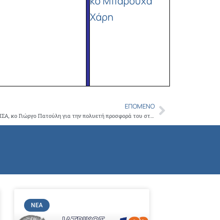
κο Μπαρούχα
Χάρη
ΕΠΌΜΕΝΟ
Next
Το Καστελλόριζο τίμησε τον Πρόεδρο του ΙΣΑ, κο Γιώργο Πατούλη για την πολυετή προσφορά του στην Υγεία και την Πρόληψη.
ΝΈΑ