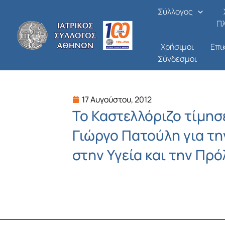
Μετάβαση
Σύλλογος
στο
Π
περιεχόμενο
Χρήσιμοι
Επι
Σύνδεσμοι
17 Αυγούστου, 2012
Το Καστελλόριζο τίμησ
Γιώργο Πατούλη για τ
στην Υγεία και την Πρ