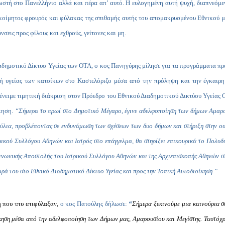
νωστή στο Πανελλήνιο αλλά και πέρα απ’ αυτό. Η ευλογημένη αυτή ψυχή, διαπνεόμ
 ακοίμητος φρουρός και φύλακας της σπιθαμής αυτής του απομακρυσμένου Εθνικού 
σεις προς φίλους και εχθρούς, γείτονες και μη.
δημοτικό Δίκτυο Υγείας των ΟΤΑ, ο κος Πανηγύρης μίλησε για τα προγράμματα πρ
γή υγείας των κατοίκων στο Καστελόριζο μέσα από την πρόληψη και την έγκαιρ
νειμε τιμητική διάκριση στον Πρόεδρο του Εθνικού Διαδημοτικού Δικτύου Υγείας 
ίκηση.
“
Σήμερα το πρωί στο Δημοτικό Μέγαρο, έγινε αδελφοποίηση των δήμων Αμαρο
ύλια, προβλέποντας σε ενδυνάμωση των σχέσεων των δυο δήμων και στήριξη στην ο
ικού Συλλόγου Αθηνών και Ιατρός στο επάγγελμα, θα στηρίξει επικουρικά το Πολυδ
οινωνικής Αποστολής του Ιατρικού Συλλόγου Αθηνών και της Αρχιεπισκοπής Αθηνών σ
φορά του στο Εθνικό Διαδημοτικό Δίκτυο Υγείας και προς την Τοπική Αυτοδιοίκηση.”
ή που τπυ επιφύλαξαν,
ο κος Πατούλης δήλωσε:
“
Σήμερα ξεκινούμε μια καινούρια σ
οίκηση μέσα από την αδελφοποίηση των Δήμων μας, Αμαρουσίου και Μεγίστης. Ταυτόχ