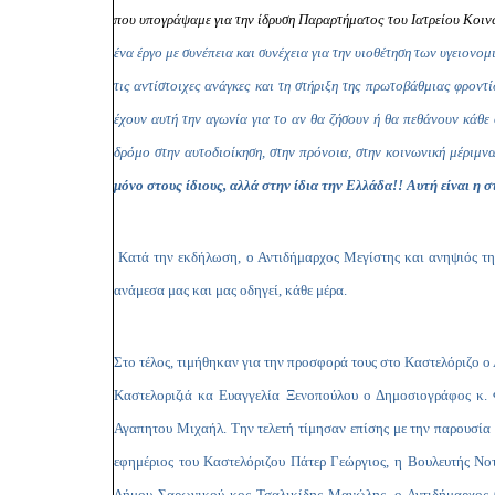
που υπογράψαμε για την ίδρυση Παραρτήματος του Ιατρείου Κοιν
ένα έργο με συνέπεια και συνέχεια για τ
ην υιοθέτηση των υγειονομ
τις αντίστοιχες ανάγκες και τη στήριξη της πρωτοβάθμιας φροντ
έχουν αυτή την αγωνία για το αν θα ζήσουν ή θα πεθάνουν κάθε
δρόμο στην αυτοδιοίκηση, στην πρόνοια, στην κοινωνική μέριμνα
μόνο στους ίδιους, αλλά στην ίδια την Ελλάδα!!
Αυτή είναι η 
Κατά την εκδήλωση, ο Αντιδήμαρχος Μεγίστης και ανηψιός της
ανάμεσα μας και μας οδηγεί, κάθε μέρα.
Στο τέλος, τιμήθηκαν για την προσφορά τους στο Καστελόριζο 
Καστελοριζιά κα Ευαγγελία Ξενοπούλου ο Δημοσιογράφος κ.
Αγαπητου Μιχαήλ. Την τελετή τίμησαν επίσης με την παρουσία 
εφημέριος του Καστελόριζου Πάτερ Γεώργιος, η Βουλευτής Νοτ
Δήμου Σαρωνικού κος Τσαλικίδης Μανώλης, ο Αντιδήμαρχος 