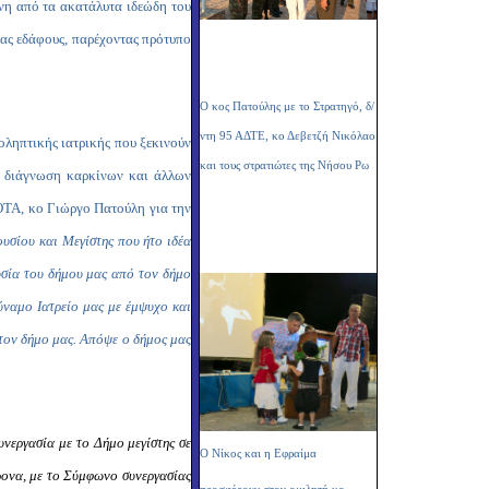
ενη από τα ακατάλυτα ιδεώδη του
μας εδάφους, παρέχοντας πρότυπο
Ο κος Πατούλης με το Στρατηγό, δ/
ντη 95 ΑΔΤΕ, κο Δεβετζή Νικόλαο
οληπτικής ιατρικής που ξεκινούν
και τους στρατιώτες της Νήσου Ρω
η διάγνωση καρκίνων και άλλων
ΟΤΑ, κο Γιώργο Πατούλη για την
υσίου και Μεγίστης που ήτο ιδέα
υσία του δήμου μας από τον δήμο
ύναμο Ιατρείο μας με έμψυχο και
τον δήμο μας. Απόψε ο δήμος μας
υνεργασία με το Δήμο μεγίστης σε
Ο Νίκος και η Εφραίμα
ρονα, με το Σύμφωνο συνεργασίας