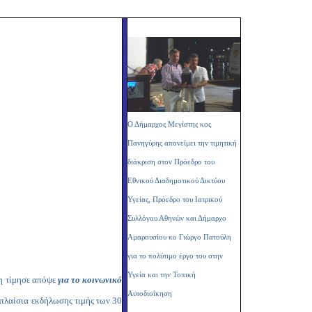
Copy
Link
Ο Δήμαρχος Μεγίστης κος
Πανηγύρης απονείμει την τιμητική
διάκριση στον Πρόεδρο του
Εθνικού Διαδημοτικού Δικτύου
Υγείας, Πρόεδρο του Ιατρικού
Συλλόγου Αθηνών και Δήμαρχο
Αμαρουσίου κο Γιώργο Πατούλη
για το πολύτιμο έργο του στην
Υγεία και την Τοπική
η τίμησε απόψε
για το κοινωνικό
Αυτοδιοίκηση
 πλαίσια εκδήλωσης τιμής των 30