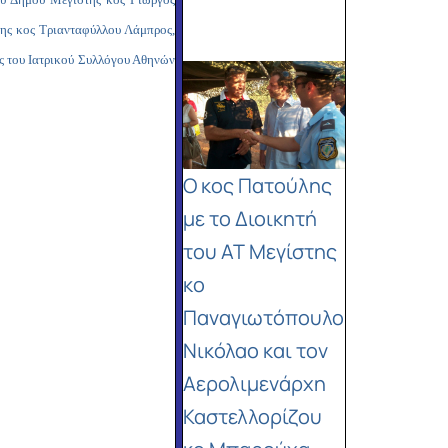
χης κος Τριανταφύλλου Λάμπρος,
ος του Ιατρικού Συλλόγου Αθηνών
Ο κος Πατούλης
με το Διοικητή
του ΑΤ Μεγίστης
κο
Παναγιωτόπουλο
Νικόλαο και τον
Αερολιμενάρχη
Καστελλορίζου