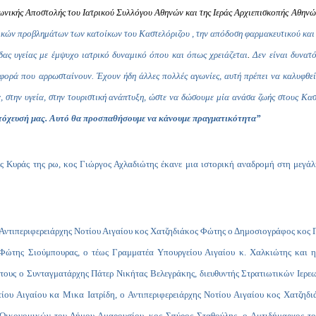
ωνικής Αποστολής του Ιατρικού Συλλόγου Αθηνών και της Ιεράς Αρχιεπισκοπής Αθηνώ
ικών προβλημάτων των κατοίκων του Καστελόριζου , τ
ην
απόδοση φαρμακευτικού και
ίδας υγείας με έμψυχο ιατρικό δυναμικό όπου και όπως χρειάζεται
.
Δεν είναι δυνατ
 φορά που αρρωσταίνουν. Έχουν ήδη άλλες πολλές αγωνίες, αυτή πρέπει να καλυφθε
, στην υγεία, στην τουριστική ανάπτυξη, ώστε να δώσουμε μία ανάσα ζωής στους Κασ
στόχευσή μας. Αυτό θα προσπαθήσουμε να κάνουμε πραγματικότητα”
 Κυράς της ρω, κος Γιώργος Αχλαδιώτης έκανε μια ιστορική αναδρομή στη μεγάλη
ο Αντιπεριφερειάρχης Νοτίου Αιγαίου κος Χατζηδιάκος Φώτης ο Δημοσιογράφος κος
 Φώτης Σιούμπουρας, ο τέως Γραμματέα Υπουργείου Αιγαίου κ. Χαλκιώτης και 
τους ο Συνταγματάρχης Πάτερ Νικήτας Βελεγράκης, διευθυντής Στρατιωτικών Ιερεω
ίου Αιγαίου κα Μικα Ιατρίδη, ο Αντιπεριφερειάρχης Νοτίου Αιγαίου κος Χατζηδ
Οικονομικών του Δήμου Αμαρουσίου, κος Σπύρος Σταθούλης, ο Αμτιδήμαρχος τ