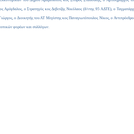
ος Αμύγδαλος, ο Στρατηγός κος Δεβετζής Νικόλαος (δ/ντης 95 ΑΔΤΕ), ο Ταγματάρ
Γιώργος, ο Διοικητής του ΑΤ Μεγίστης κος Παναγιωτόπουλος Νίκος, ο Αντιπρόεδρ
 τοπικών φορέων και συλλόγων.