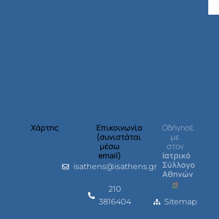
Χάρτης
Επικοινωνία
Οδήγησέ
(συνιστάται
με
μέσω
στον
email)
Ιατρικό
Σύλλογο
isathens@isathens.gr
Αθηνών
210
3816404
Sitemap