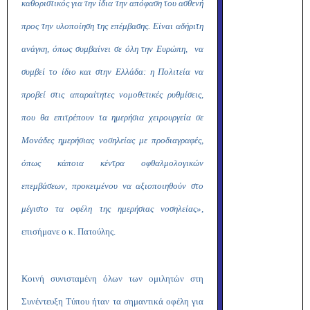
καθοριστικός για την ίδια την απόφαση του ασθενή
προς την υλοποίηση της επέμβασης. Είναι αδήριτη
ανάγκη, όπως συμβαίνει σε όλη την Ευρώπη, να
συμβεί το ίδιο και στην Ελλάδα: η Πολιτεία να
προβεί στις απαραίτητες νομοθετικές ρυθμίσεις,
που θα επιτρέπουν τα ημερήσια χειρουργεία σε
Μονάδες ημερήσιας νοσηλείας με προδιαγραφές,
όπως κάποια κέντρα οφθαλμολογικών
επεμβάσεων, προκειμένου να αξιοποιηθούν στο
μέγιστο τα οφέλη της ημερήσιας νοσηλείας
»,
επισήμανε ο κ. Πατούλης.
Κοινή συνισταμένη όλων των ομιλητών στη
Συνέντευξη Τύπου ήταν
τα
σημαντικά οφέλη για