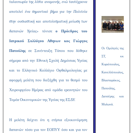
ταλαιπωρία της λίστα αναμονής, ενώ ταυτόχρονα
αποτελεί ένα σημαντικό βήμα για την Πολιτεία
στην ουσιαστική και αποτελεσματική μείωση των
δαπανών Υγείας»
τόνισε
ο Πρόεδρος του
Ιατρικού Συλλόγου Αθηνων κος Γιώργος
Οι Ομιλητές της
Πατούλης
σε Συνέντευξη Τύπου που δόθηκε
ΣΤ, κκ
σήμερα από την Εθνική Σχολή Δημόσιας Υγείας
Κυριόπουλος,
και το Ελληνικό Κολλέγιο Οφθαλμολογίας με
Κανελλόπουλος,
αφορμή μελέτη που διεξήχθη για το θεσμό του
Βλασταράκος,
Πατούλης,
Χειρουργείου Ημέρας από ομάδα ερευνητών του
Δατσέρης και
Τομέα Οικονομικών της Υγείας της ΕΣΔΥ.
Μυλωνά.
Η μελέτη δείχνει ότι η ετήσια εξοικονόμηση
δαπανών τόσο για τον ΕΟΠΥΥ όσο και για τον