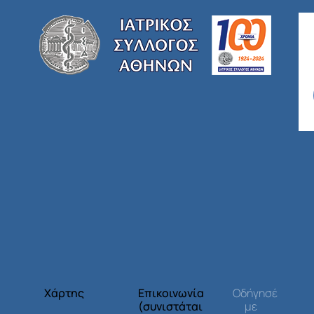
Χάρτης
Επικοινωνία
Οδήγησέ
(συνιστάται
με