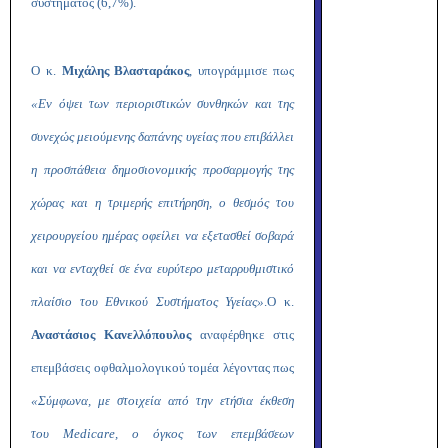
συστήματος (6,7%).
Ο κ.
Μιχάλης Βλασταράκος
, υπογράμμισε πως
«Εν όψει των περιοριστικών συνθηκών και της
συνεχώς μειούμενης δαπάνης υγείας που επιβάλλει
η προσπάθεια δημοσιονομικής προσαρμογής της
χώρας και η τριμερής επιτήρηση, ο θεσμός του
χειρουργείου ημέρας οφείλει να εξετασθεί σοβαρά
και να ενταχθεί σε ένα ευρύτερο μεταρρυθμιστικό
πλαίσιο του Εθνικού Συστήματος Υγείας»
.
Ο κ.
Αναστάσιος Κανελλόπουλος
αναφέρθηκε στις
επεμβάσεις οφθαλμολογικού τομέα λέγοντας πως
«Σύμφωνα, με στοιχεία από την ετήσια έκθεση
του
Medicare
, ο όγκος των επεμβάσεων