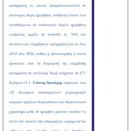
καταρράκτη οι οποίες πραγματοποιούνται σε
αυτόνομες δομές ημερήσιας νοσηλείας έναντι των
εντασσόμενων σε νοσοκομεία δομών ημερήσιας
νοσηλείας, αγγίζει σε ποσοστό το 70% του
συνόλου των επεμβάσεων καταρράκτη για το έτος
2010 στις ΗΠΑ, καθώς η εξοικονόμηση η οποία
προκύπτει από τη διαχείριση της επέμβασης
καταρράκτη σε αυτόνομη δομή ανέρχεται σε 671
δολάρια
».
Ο κ.
Γιάννης Δατσέρης
σημείωσε πως
«Η διενέργεια συγκεκριμένων χειρουργικών
ιατρικών πράξεων διαγνωστικού και θεραπευτικού
χαρακτήρα μέσα σε ημερήσιο χρονικό πλαίσιο το
οποίο δεν απαιτεί την εισαγωγή και παραμονή του
ασθενούς στη μονάδα υγείας για διάστημα