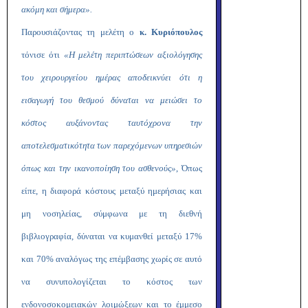
ακόμη και σήμερα».
Παρουσιάζοντας τη μελέτη
ο
κ. Κυριόπουλος
τόνισε ότι
«Η μελέτη περιπτώσεων αξιολόγησης
του χειρουργείου ημέρας αποδεικνύει ότι η
εισαγωγή του θεσμού δύναται να μειώσει το
κόστος αυξάνοντας ταυτόχρονα την
αποτελεσματικότητα των παρεχόμενων υπηρεσιών
όπως και την ικανοποίηση του ασθενούς»
, Όπως
είπε, η διαφορά κόστους μεταξύ ημερήσιας και
μη νοσηλείας, σύμφωνα με τη διεθνή
βιβλιογραφία, δύναται να κυμανθεί μεταξύ 17%
και 70% αναλόγως της επέμβασης χωρίς σε αυτό
να συνυπολογίζεται το κόστος των
ενδονοσοκομειακών λοιμώξεων και το έμμεσο