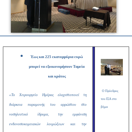
Έως και 225 εκατομμύρια ευρώ
μπορεί να εξοικονομήσουν Ταμεία
και κράτος
Ο Πρόεδρος
«Το Χειρουργείο Ημέρας ελαχιστοποιεί τη
του ΙΣΑ στο
διάρκεια παραμονής του αρρώστου στο
βήμα
νοσηλευτικό ίδρυμα, την εμφάνιση
ενδονοσοκομειακών λοιμώξεων και την