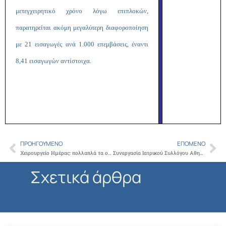
μετεγχειρητικό χρόνο λόγω επιπλοκών,
παρατηρείται ακόμη μεγαλύτερη διαφοροποίηση
με 21 εισαγωγές ανά 1.000 επεμβάσεις, έναντι
8,41 εισαγωγών αντίστοιχα.
ΠΡΟΗΓΟΎΜΕΝΟ
ΕΠΌΜΕΝΟ
Prev
Ne
Χειρουργείο Ημέρας: πολλαπλά τα οφέλη για τους πολίτες και την Πολιτεία
Συνεργασία Ιατρικού Συλλόγου Αθηνών με Δικηγορικό Σύλλογο Αθηνών για ένα Δυναμικό Επιστημονικό Μέτωπο
Σχετικά άρθρα