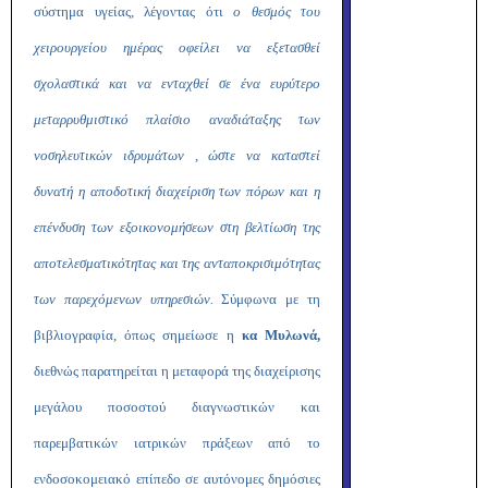
σύστημα υγείας, λέγοντας ότι
ο θεσμός του
χειρουργείου ημέρας οφείλει να εξετασθεί
σχολαστικά και να ενταχθεί σε ένα ευρύτερο
μεταρρυθμιστικό πλαίσιο αναδιάταξης των
νοσηλευτικών ιδρυμάτων , ώστε να καταστεί
δυνατή η αποδοτική διαχείριση των πόρων και η
επένδυση των εξοικονομήσεων στη βελτίωση της
αποτελεσματικότητας και της ανταποκρισιμότητας
των παρεχόμενων υπηρεσιών.
Σύμφωνα με τη
βιβλιογραφία, όπως σημείωσε η
κα
Μυλωνά,
διεθνώς παρατηρείται η μεταφορά της διαχείρισης
μεγάλου ποσοστού διαγνωστικών και
παρεμβατικών ιατρικών πράξεων από το
ενδοσοκομειακό επίπεδο σε αυτόνομες δημόσιες