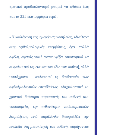
κρατικό προϋπολογισμό μπορεί να φθάσει έως
και τα 225 εκατομμύρια ευρώ.
«
Η καθιέρωση της ημερήσιας νοσηλείας, ιδιαίτερα
στις οφθαλμολογικές επεμβάσεις, έχει πολλά
οφέλη, αφενός γιατί ανακουφίζει οικονομικά τα
ασφαλιστικά ταμεία και τον ίδιο τον ασθενή, αλλά
ταυτόχρονα απλοποιεί τη διαδικασία των
οφθαλμολογικών επεμβάσεων, ελαχιστοποιεί το
χρονικά διάστημα παραμονής του ασθενή στο
νοσοκομείο, την πιθανότητα νοσοκομειακών
λοιμώξεων, ενώ παράλληλα διασφαλίζει την
ευελιξία στη μετακίνηση του ασθενή, παράγοντας