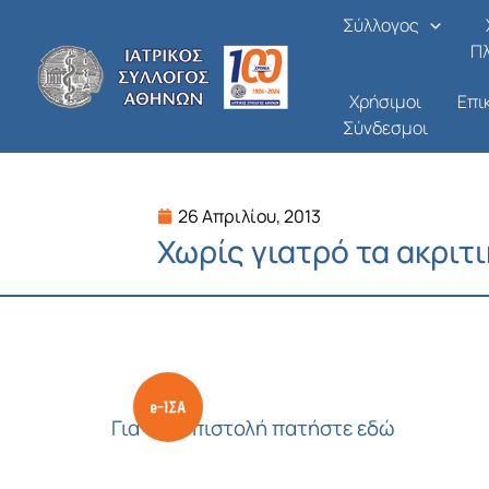
Μετάβαση
Σύλλογος
στο
Π
περιεχόμενο
Χρήσιμοι
Επι
Σύνδεσμοι
26 Απριλίου, 2013
Χωρίς γιατρό τα ακριτ
Για την επιστολή πατήστε εδώ