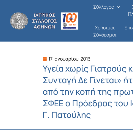
Μετάβαση
Σύλλογος
στο
Π
περιεχόμενο
Χρήσιμοι
Επι
Σύνδεσμοι
17 Ιανουαρίου, 2013
Υγεία χωρίς Γιατρούς 
Συνταγή Δε Γίνεται» ή
από την κοπή της πρω
ΣΦΕΕ ο Πρόεδρος του 
Γ. Πατούλης