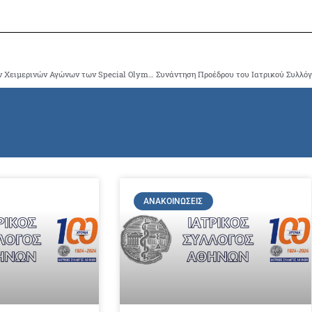
Η Ελλάδα υψώνει τη Φλόγα της Ελπίδας των Χ Παγκόσμιων Χειμερινών Αγώνων των Special Olympics και εύχεται καλή επιτυχία στους 55 Πρωταθλητές Ζωής της Ελληνικής Αποστολής
ΑΝΑΚΟΙΝΏΣΕΙΣ