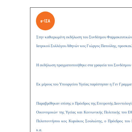
Στην καθιερωμένη εκδήλωση του Συνδέσμου Φαρμακευτικών Επ
Ιατρικού Συλλόγου Αθηνών κος Γιώργος Πατούλης, προσκεκλ
Η εκδήλωση πραγματοποιήθηκε στα γραφεία του Συνδέσμου 
Εκ μέρους του Υπουργείου Υγείας παρέστησαν η Γεν Γραμμ
Παραβρέθηκαν επίσης ο Πρόεδρος της Επιτροπής Δεοντολογί
Οικονομικών της Υγείας και Κοινωνικής Πολιτικής του Ε
Πελοποννήσου κος Κυριάκος Σουλιώτης, ο Πρόεδρος του 
κ.α.