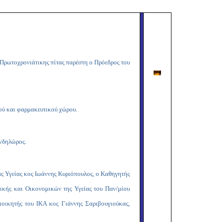
Copy
Link
 Πρωτοχρονιάτικης πίτας παρέστη ο Πρόεδρος του
ού και φαρμακευτικού χώρου.
νδηλώρος.
ς Υγείας κος Ιωάννης Κυριόπουλος, ο Καθηγητής
ικής και Οικονομικών της Υγείας του Παν/μίου
οικητής του ΙΚΑ κος Γιάννης Σαριβουγιούκας,