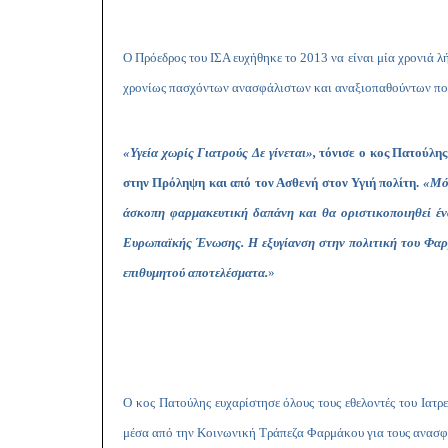
Ο Πρόεδρος του ΙΣΑ ευχήθηκε το 2013 να είναι μία χρονιά λ
χρονίως πασχόντων ανασφάλιστων και αναξιοπαθούντων πολ
«Υγεία χωρίς Γιατρούς Δε γίνεται»,
τόνισε ο κος Πατούλης
στην Πρόληψη και από τον Ασθενή στον Υγιή πολίτη.
«Μόν
άσκοπη φαρμακευτική δαπάνη και θα οριστικοποιηθεί έν
Ευρωπαϊκής Ένωσης. Η εξυγίανση στην πολιτική του Φαρμ
επιθυμητού αποτελέσματα.
»
Ο κος Πατούλης ευχαρίστησε όλους τους εθελοντές του Ιατρ
μέσα από την Κοινωνική Τράπεζα Φαρμάκου για τους ανασφ