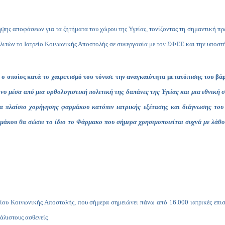
ήψης αποφάσεων για τα ζητήματα του χώρου της Υγείας, τονίζοντας τη σημαντική π
ιτών το Ιατρείο Κοινωνικής Αποστολής σε συνεργασία με τον ΣΦΕΕ και την υποστ
 ο οποίος κατά το χαιρετισμό του τόνισε την αναγκαιότητα μετατόπισης του βά
ο μέσα από μια ορθολογιστική πολιτική της δαπάνες της Υγείας και μια εθνική 
α πλαίσιο χορήγησης φαρμάκου κατόπιν ιατρικής εξέτασης και διάγνωσης του 
άκου θα σώσει το ίδιο το Φάρμακο που σήμερα χρησιμοποιείται συχνά με λάθος
είου Κοινωνικής Αποστολής, που σήμερα σημειώνει πάνω από 16.000 ιατρικές επισ
άλιστους ασθενείς