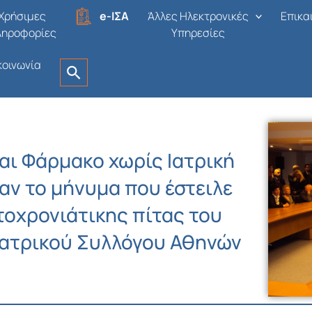
Χρήσιμες
e-ΙΣΑ
Άλλες Ηλεκτρονικές
Επικα
ληροφορίες
Υπηρεσίες
κοινωνία
και Φάρμακο χωρίς Ιατρική
ταν το μήνυμα που έστειλε
τοχρονιάτικης πίτας του
Ιατρικού Συλλόγου Αθηνών