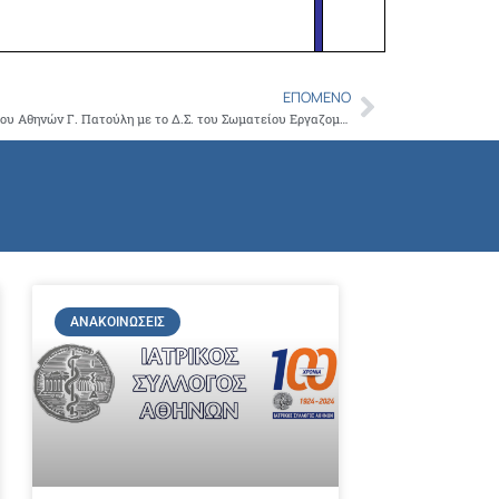
ΕΠΌΜΕΝΟ
Next
Συνάντηση Προέδρου του Ιατρικού Συλλόγου Αθηνών Γ. Πατούλη με το Δ.Σ. του Σωματείου Εργαζομένων Παίδων Πεντέλης
ΑΝΑΚΟΙΝΏΣΕΙΣ