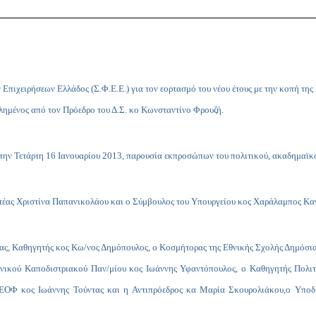
ιχειρήσεων Ελλάδος (Σ.Φ.Ε.Ε.) για τον εορτασμό του νέου έτους με την κοπή της
ημένος από τον Πρόεδρο του Δ.Σ. κο Κωνσταντίνο Φρουζή.
την Τετάρτη 16 Ιανουαρίου 2013, παρουσία εκπροσώπων του πολιτικού, ακαδημαϊκ
ατέας Χριστίνα Παπανικολάου και ο Σύμβουλος του Υπουργείου κος Χαράλαμπος Κα
ας, Καθηγητής κος Κω/νος Δημόπουλος, ο Κοσμήτορας της Εθνικής Σχολής Δημόσια
θνικού Καποδιστριακού Παν/μίου κος Ιωάννης Υφαντόπουλος, ο Καθηγητής Πολιτ
ΕΟΦ κος Ιωάννης Τούντας και η Αντιπρόεδρος κα Μαρία Σκουρολιάκου,ο Υποδι