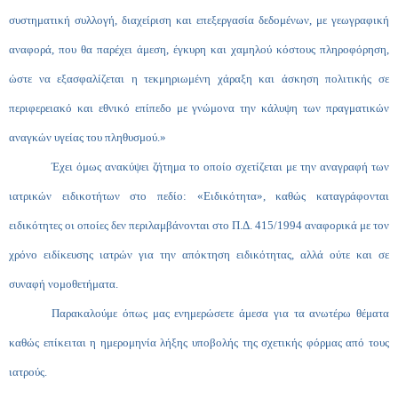
συστηματική συλλογή, διαχείριση και επεξεργασία δεδομένων, με γεωγραφική
αναφορά, που θα παρέχει άμεση, έγκυρη και χαμηλού κόστους πληροφόρηση,
ώστε να εξασφαλίζεται η τεκμηριωμένη χάραξη και άσκηση πολιτικής σε
περιφερειακό και εθνικό επίπεδο με γνώμονα την κάλυψη των πραγματικών
αναγκών υγείας του πληθυσμού.»
Έχει όμως ανακύψει ζήτημα το οποίο σχετίζεται με την αναγραφή των
ιατρικών ειδικοτήτων στο πεδίο: «Ειδικότητα», καθώς καταγράφονται
ειδικότητες οι οποίες δεν περιλαμβάνονται στο Π.Δ. 415/1994 αναφορικά με τον
χρόνο ειδίκευσης ιατρών για την απόκτηση ειδικότητας, αλλά ούτε και σε
συναφή νομοθετήματα.
Παρακαλούμε όπως μας ενημερώσετε άμεσα για τα ανωτέρω θέματα
καθώς επίκειται η ημερομηνία λήξης υποβολής της σχετικής φόρμας από τους
ιατρούς.