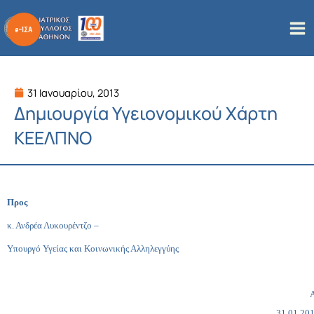
Μετάβαση
στο
περιεχόμενο
31 Ιανουαρίου, 2013
Δημιουργία Υγειονομικού Χάρτη
ΚΕΕΛΠΝΟ
Προς
κ. Ανδρέα Λυκουρέντζο –
Υπουργό Υγείας και Κοινωνικής Αλληλεγγύης
31.01.20