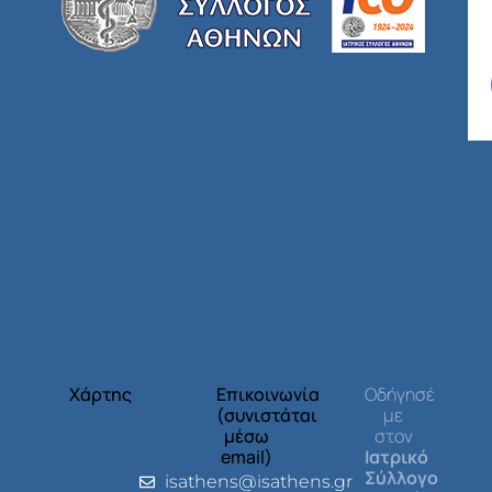
Χάρτης
Επικοινωνία
Οδήγησέ
(συνιστάται
με
μέσω
στον
email)
Ιατρικό
Σύλλογο
isathens@isathens.gr