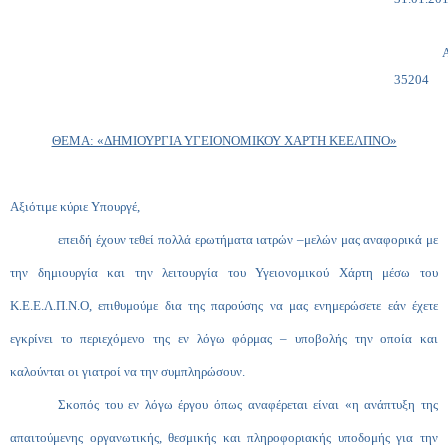
35204
ΘΕΜΑ: «ΔΗΜΙΟΥΡΓΙΑ ΥΓΕΙΟΝΟΜΙΚΟΥ ΧΑΡΤΗ ΚΕΕΛΠΝΟ»
Αξιότιμε κύριε Υπουργέ,
επειδή έχουν τεθεί πολλά ερωτήματα ιατρών –μελών μας αναφορικά με
την δημιουργία και την λειτουργία του Υγειονομικού Χάρτη μέσω του
Κ.Ε.Ε.Λ.Π.Ν.Ο, επιθυμούμε δια της παρούσης να μας ενημερώσετε εάν έχετε
εγκρίνει το περιεχόμενο της εν λόγω φόρμας – υποβολής την οποία και
καλούνται οι γιατροί να την συμπληρώσουν.
Σκοπός του εν λόγω έργου όπως αναφέρεται είναι «η ανάπτυξη της
απαιτούμενης οργανωτικής, θεσμικής και πληροφοριακής υποδομής για την