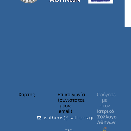
Χάρτης
Επικοινωνία
Οδήγησέ
(συνιστάται
με
μέσω
στον
email)
Ιατρικό
Σύλλογο
isathens@isathens.gr
Αθηνών