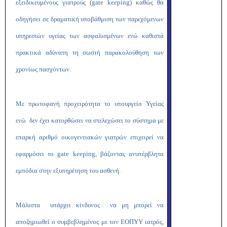
εξειδικευμένους γιατρούς (gate keeping) καθώς θα
οδηγήσει σε δραματική υποβάθμιση των παρεχόμενων
υπηρεσιών υγείας των ασφαλισμένων ενώ καθιστά
πρακτικά αδύνατη τη σωστή παρακολούθηση των
χρονίως πασχόντων.
Με πρωτοφανή προχειρότητα το υπουργείο Υγείας
ενώ δεν έχει κατορθώσει να στελεχώσει το σύστημα με
επαρκή αριθμό οικογενειακών γιατρών επιχειρεί να
εφαρμόσει το gate keeping, βάζοντας ανυπέρβλητα
εμπόδια στην εξυπηρέτηση του ασθενή.
Μάλιστα υπάρχει κίνδυνος να μη μπορεί να
αποζημιωθεί ο συμβεβλημένος με τον ΕΟΠΥΥ ιατρός,