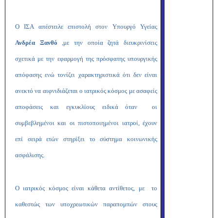
Ο ΙΣΑ απέστειλε επιστολή στον Υπουργό Υγείας
Ανδρέα Ξανθό
,με την οποία ζητά διευκρινίσεις
σχετικά με την εφαρμογή της πρόσφατης υπουργικής
απόφασης ενώ τονίζει χαρακτηριστικά ότι δεν είναι
ανεκτό να αιφνιδιάζεται ο ιατρικός κόσμος με ασαφείς
αποφάσεις και εγκυκλίους ειδικά όταν οι
συμβεβλημένοι και οι πιστοποιημένοι ιατροί, έχουν
επί σειρά ετών στηρίξει το σύστημα κοινωνικής
ασφάλισης.
Ο ιατρικός κόσμος είναι κάθετα αντίθετος, με το
καθεστώς των υποχρεωτικών παραπομπών στους