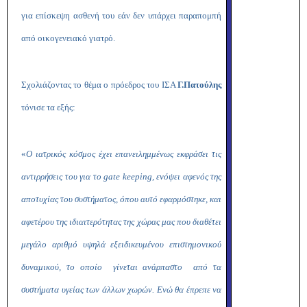
για επίσκεψη ασθενή του εάν δεν υπάρχει παραπομπή
από οικογενειακό γιατρό.
Σχολιάζοντας το θέμα ο πρόεδρος του ΙΣΑ
Γ.Πατούλης
τόνισε τα εξής:
«
Ο ιατρικός κόσμος έχει επανειλημμένως εκφράσει τις
αντιρρήσεις του για το
gate
keeping
, ενόψει αφενός της
αποτυχίας του συστήματος, όπου αυτό εφαρμόστηκε, και
αφετέρου της ιδιαιτερότητας της χώρας μας που διαθέτει
μεγάλο αριθμό υψηλά εξειδικευμένου επιστημονικού
δυναμικού, το οποίο γίνεται ανάρπαστο από τα
συστήματα υγείας των άλλων χωρών. Ενώ θα έπρεπε να