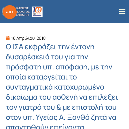
Μετάβαση
στο
περιεχόμενο
16 Απριλίου, 2018
Ο ΙΣΑ εκφράζει την έντονη
δυσαρέσκειά του για την
πρόσφατη υπ. απόφαση, με την
οποία καταργείται το
συνταγματικά κατοχυρωμένο
δικαίωμα του ασθενή να επιλέξει
τον γιατρό του & με επιστολή του
στον υπ. Υγείας Α. Ξανθό ζητά να
απαντηθούν επείγοντα