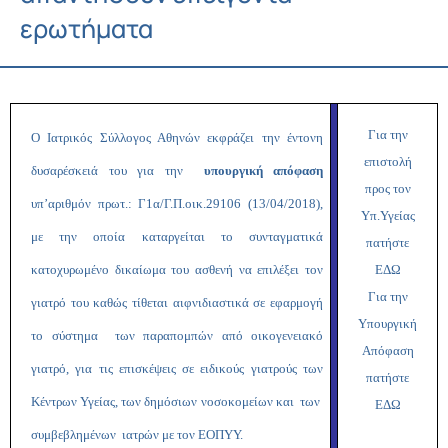
ερωτήματα
Για την
Ο Ιατρικός Σύλλογος Αθηνών εκφράζει την έντονη
επιστολή
δυσαρέσκειά του για την
υπουργική απόφαση
προς τον
υπ’αριθμόν πρωτ.: Γ1α/Γ.Π.οικ.29106 (13/04/2018),
Υπ.Υγείας
με την οποία καταργείται το συνταγματικά
πατήστε
κατοχυρωμένο δικαίωμα του ασθενή να επιλέξει τον
ΕΔΩ
Για την
γιατρό του καθώς τίθεται αιφνιδιαστικά σε εφαρμογή
Υπουργική
το σύστημα των παραπομπών από οικογενειακό
Απόφαση
γιατρό, για τις επισκέψεις σε ειδικούς γιατρούς των
πατήστε
Κέντρων Υγείας, των δημόσιων νοσοκομείων και των
ΕΔΩ
συμβεβλημένων ιατρών με τον ΕΟΠΥΥ.