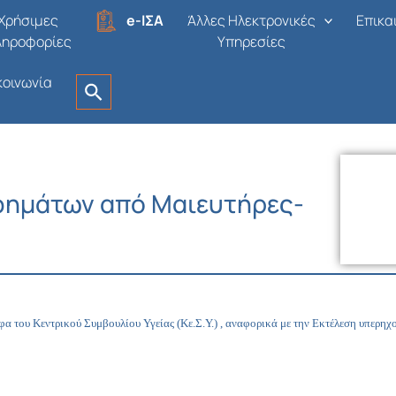
Χρήσιμες
e-ΙΣΑ
Άλλες Ηλεκτρονικές
Επικα
ληροφορίες
Υπηρεσίες
κοινωνία
φημάτων από Μαιευτήρες-
αφα του
Κεντρικού
Συμβουλίου
Υγείας
(Κε.Σ.Υ.)
,
αναφορικά
με
την
Εκτέλεση
υπερηχ