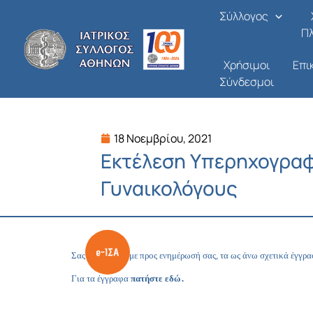
Μετάβαση
Σύλλογος
στο
Π
περιεχόμενο
Χρήσιμοι
Επι
Σύνδεσμοι
18 Νοεμβρίου, 2021
Eκτέλεση Υπερηχογρα
Γυναικολόγους
Σας διαβιβάζουμε προς ενημέρωσή σας, τα ως άνω σχετικά έγγρ
.
Για τα έγγραφα
πατήστε εδώ