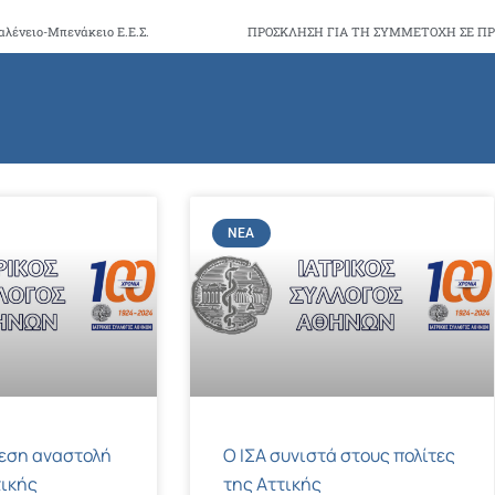
αλένειο-Μπενάκειο Ε.Ε.Σ.
ΝΈΑ
μεση αναστολή
Ο ΙΣΑ συνιστά στους πολίτες
ικής
της Αττικής