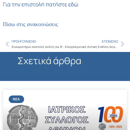
Για την επιστολή πατήστε εδώ
Πίσω στις ανακοινώσεις
ΠΡΟΗΓΟΎΜΕΝΟ
ΕΠΌΜΕΝΟ
Prev
Ne
Ευχαριστήρια επιστολή πολίτη για Β’ Χειρουργικό τμήμα Κοργιαλένειο-Μπενάκειο ΕΕΣ
Επαγγελματική Αστική Ευθύνη Ιατρών – Σάββατο 7/10 ώρα 10πμ
Σχετικά άρθρα
ΝΈΑ