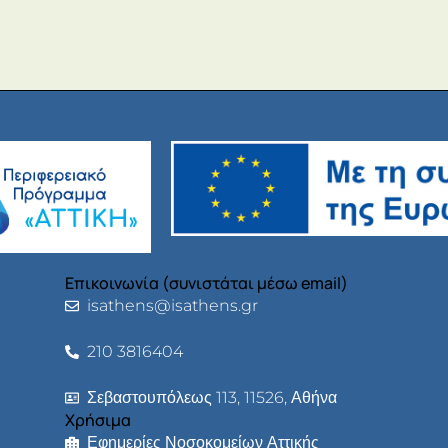
Επικοινωνία (συνιστάται μέσω email)
isathens@isathens.gr
210 3816404
Σεβαστουπόλεως 113, 11526, Αθήνα
Χρήσιμα
Εφημερίες Νοσοκομείων Αττικής