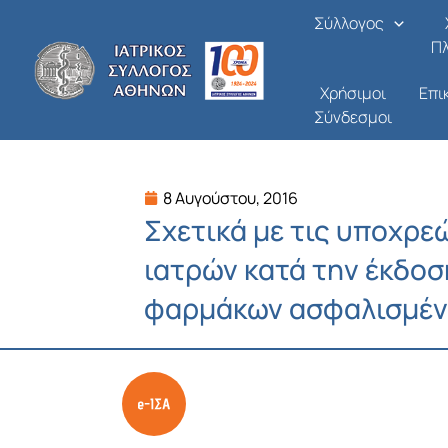
Μετάβαση
Σύλλογος
στο
Π
περιεχόμενο
Χρήσιμοι
Επι
Σύνδεσμοι
8 Αυγούστου, 2016
Σχετικά με τις υποχρε
ιατρών κατά την έκδοσ
φαρμάκων ασφαλισμέν