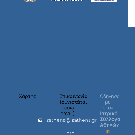
Χάρτης
Επικοινωνία
Οδήγησέ
(συνιστάται
με
μέσω
στον
email)
Ιατρικό
Σύλλογο
isathens@isathens.gr
Αθηνών
210