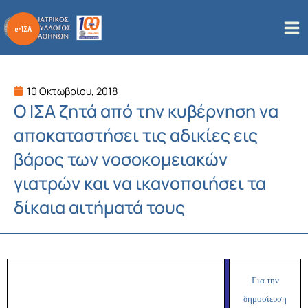
Μετάβαση
στο
περιεχόμενο
10 Οκτωβρίου, 2018
Ο ΙΣΑ ζητά από την κυβέρνηση να
αποκαταστήσει τις αδικίες εις
βάρος των νοσοκομειακών
γιατρών και να ικανοποιήσει τα
δίκαια αιτήματά τους
Για την
δημοσίευση