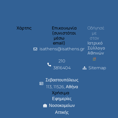
Χάρτης
Επικοινωνία
Οδήγησέ
(συνιστάται
με
μέσω
στον
email)
Ιατρικό
Σύλλογο
isathens@isathens.gr
Αθηνών
210
3816404
Sitemap
Σεβαστουπόλεως
113, 11526, Αθήνα
Χρήσιμα
Εφημερίες
Νοσοκομείων
Αττικής