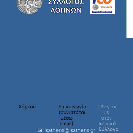
Χάρτης
Επικοινωνία
Οδήγησέ
(συνιστάται
με
μέσω
στον
email)
Ιατρικό
Σύλλογο
isathens@isathens.gr