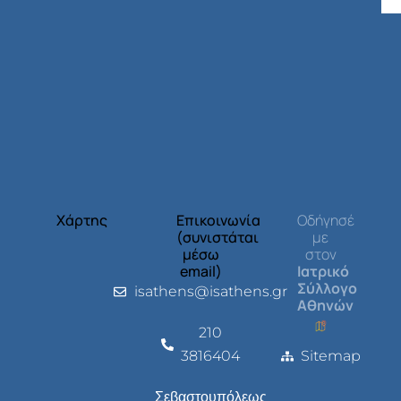
Χάρτης
Επικοινωνία
Οδήγησέ
(συνιστάται
με
μέσω
στον
email)
Ιατρικό
Σύλλογο
isathens@isathens.gr
Αθηνών
210
3816404
Sitemap
Σεβαστουπόλεως