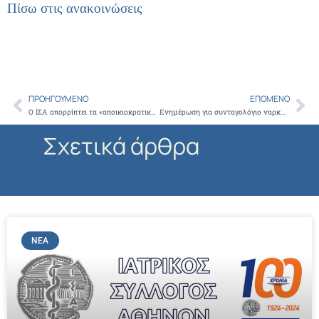
Πίσω στις ανακοινώσεις
ΠΡΟΗΓΟΎΜΕΝΟ
ΕΠΌΜΕΝΟ
Prev
Ne
Ο ΙΣΑ απορρίπτει τα «αποικιοκρατικά» σχέδια σύμβασης του ΕΟΠΥΥ-Ανοίξτε ΤΩΡΑ τις συμβάσεις για όλους τους ιατρούς με ευνοϊκούς όρους
Ενημέρωση για συνταγολόγιο ναρκωτικών
Σχετικά άρθρα
ΝΈΑ