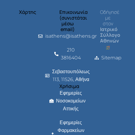
Χάρτης
Επικοινωνία
Οδήγησέ
(συνιστάται
με
μέσω
στον
email)
Ιατρικό
Σύλλογο
isathens@isathens.gr
Αθηνών
210
3816404
Sitemap
Σεβαστουπόλεως
113, 11526, Αθήνα
Χρήσιμα
Εφημερίες
Νοσοκομείων
Αττικής
Εφημερίες
Φαρμακείων