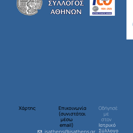
Χάρτης
Επικοινωνία
Οδήγησέ
(συνιστάται
με
μέσω
στον
email)
Ιατρικό
Σύλλογο
isathens@isathens.gr