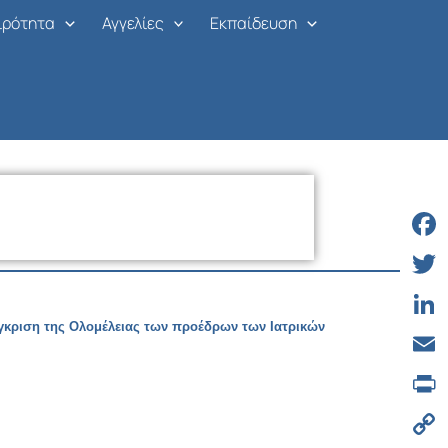
ιρότητα
Αγγελίες
Εκπαίδευση
Face
Twitt
 έγκριση της Ολομέλειας των
προέδρων των Ιατρικών
Linke
Email
Print