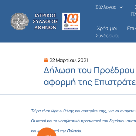
Μετάβαση
Σύλλογος
στο
Π
περιεχόμενο
Χρήσιμοι
Επι
Σύνδεσμοι
22 Μαρτίου, 2021
Δήλωση του Προέδρου 
αφορμή της Επιστράτε
Τώρα είναι ώρα ευθύνης και συστράτευσης, για να αντιμετω
Οι ιατροί και το νοσηλευτικό προσωπικό του δημόσιου συστ
και κυρίως, από την Πολιτεία.