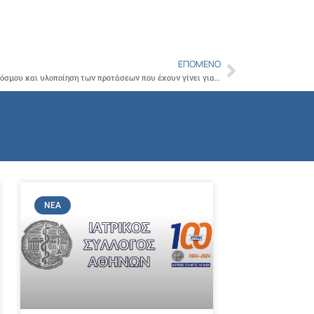
ΕΠΌΜΕΝΟ
Next
Έκκληση για συστράτευση του ιατρικού κόσμου και υλοποίηση των προτάσεων που έχουν γίνει για την ενίσχυση του ΕΣΥ, έκαναν οι εκπρόσωποι των Επιστημονικών και Επαγγελματικών Ενώσεων που συμμετείχαν στη σημερινή έκτακτη σύσκεψη που συγκάλεσε ο Γ.Πατούλης
ΝΈΑ