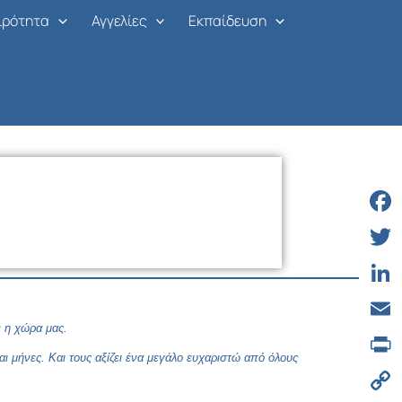
ιρότητα
Αγγελίες
Εκπαίδευση
Face
Twitt
Linke
ε η χώρα μας.
Email
ι μήνες. Και τους αξίζει ένα μεγάλο ευχαριστώ από όλους
Print