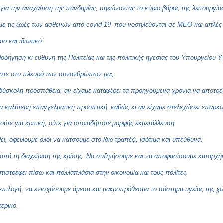
 για την αναχαίτιση της πανδημίας, σηκώνοντας το κύριο βάρος της λειτουργί
υμε τις ζωές των ασθενών από covid-19, που νοσηλεύονται σε ΜΕΘ και απλές
ο και ιδιωτικό.
θοδήγηση κι ευθύνη της Πολιτείας και της πολιτικής ηγεσίας του Υπουργείου Υ
ίμαστε στο πλευρό των συνανθρώπων μας.
η δύσκολη προσπάθεια, αν είχαμε καταφέρει τα προηγούμενα χρόνια να αποτρ
ια καλύτερη επαγγελματική προοπτική, καθώς κι αν είχαμε στελεχώσει επαρκώ
ύτε για κριτική, ούτε για οποιαδήποτε μορφής εκμετάλλευση.
ί, οφείλουμε όλοι να κάτσουμε στο ίδιο τραπέζι, ισότιμα και υπεύθυνα.
από τη διαχείριση της κρίσης. Να συζητήσουμε και να αποφασίσουμε καταρχήν
πιστρέφει πίσω και πολλαπλάσια στην οικονομία και τους πολίτες.
 επιλογή, να ενισχύσουμε άμεσα και μακροπρόθεσμα το σύστημα υγείας της χώ
ερικό.