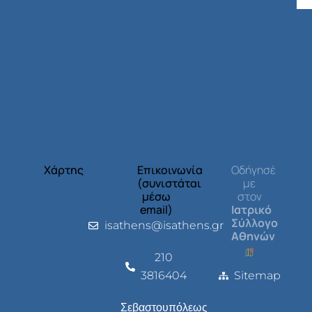
Χάρτης
Επικοινωνία
Οδήγησέ
(συνιστάται
με
μέσω
στον
email)
Ιατρικό
Σύλλογο
isathens@isathens.gr
Αθηνών
210
3816404
Sitemap
Σεβαστουπόλεως