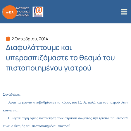
Μετάβαση
στο
περιεχόμενο
2 Οκτωβρίου, 2014
Διαφυλάττουμε και
υπερασπιζόμαστε το θεσμό του
πιστοποιημένου γιατρού
Συνάδελφε,
Αυτά τα χρόνια αναβαθμίσαμε το κύρος του Ι.Σ.Α. αλλά και του ιατρού στην
κοινωνία.
Η μεγαλύτερη όμως κατάκτηση του ιατρικού σώματος την τριετία που πέρασε
είναι ο θεσμός του πιστοποιημένου γιατρού.