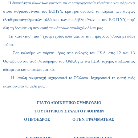
Η δυνατότητα όλων των γιατρών να συνταγογραφούν εξετάσεις και φάρμακα
στους ασφαλισμένους του ΕΟΠΥΥ, κράτησε ανοικτά τα ιατρεία των αμιγώς
ελευθεροεπαγγελματιών αλλά και των συμβεβλημένων με τον Ε.Ο.Π.Υ.Υ, παρ’
όλη τη δραματική περικοπή των όποιων αποδοχών όλων μας.
Τη κατάκτηση αυτή έχουμε χρέος όλοι μας να την περιφρουρήσουμε με κάθε
τρόπο.
Σας καλούμε να πάρετε μέρος στις εκλογές του Ι.Σ.Α. στις 12 και 13
Οκτωβρίου στο ποδηλατοδρόμιο του ΟΑΚΑ για ένα Ι.Σ.Α. ισχυρό, ανεξάρτητο,
αδέσμευτο και αποτελεσματικό.
Η μεγάλη συμμετοχή ισχυροποιεί το Σύλλογο. Ισχυροποιεί τη φωνή ενός
εκάστου από τα μέλη μας.
ΓΙΑ ΤΟ ΔΙΟΙΚΗΤΙΚΟ ΣΥΜΒΟΥΛΙΟ
ΤΟΥ ΙΑΤΡΙΚΟΥ ΣΥΛΛΟΓΟΥ ΑΘΗΝΩΝ
Ο ΠΡΟΕΔΡΟΣ Ο ΓΕΝ. ΓΡΑΜΜΑΤΕΑΣ