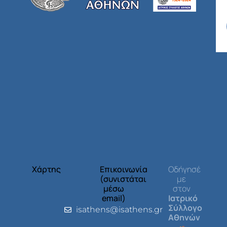
Χάρτης
Επικοινωνία
Οδήγησέ
(συνιστάται
με
μέσω
στον
email)
Ιατρικό
Σύλλογο
isathens@isathens.gr
Αθηνών