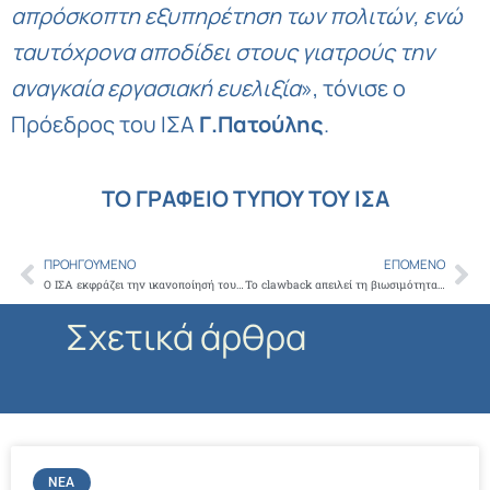
απρόσκοπτη εξυπηρέτηση των πολιτών, ενώ
ταυτόχρονα αποδίδει στους γιατρούς την
αναγκαία εργασιακή ευελιξία
», τόνισε ο
Πρόεδρος του ΙΣΑ
Γ.Πατούλης
.
ΤΟ ΓΡΑΦΕΙΟ ΤΥΠΟΥ ΤΟΥ ΙΣΑ
ΠΡΟΗΓΟΎΜΕΝΟ
ΕΠΌΜΕΝΟ
Prev
Ne
Ο ΙΣΑ εκφράζει την ικανοποίησή του γιατί έγινε αποδεκτό το αίτημά του να δοθεί η δυνατότητα υποβολής αδειών από τους προσωπικούς γιατρούς μετά την παράταση στις συμβάσεις τους
Το clawback απειλεί τη βιωσιμότητα των εργαστηρίων – Ο ΙΣΑ προσφεύγει στα ευρωπαϊκά δικαστήρια
Σχετικά άρθρα
ΝΈΑ