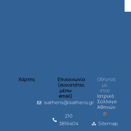
Χάρτης
Επικοινωνία
Οδήγησέ
(συνιστάται
με
μέσω
στον
email)
Ιατρικό
Σύλλογο
isathens@isathens.gr
Αθηνών
210
3816404
Sitemap