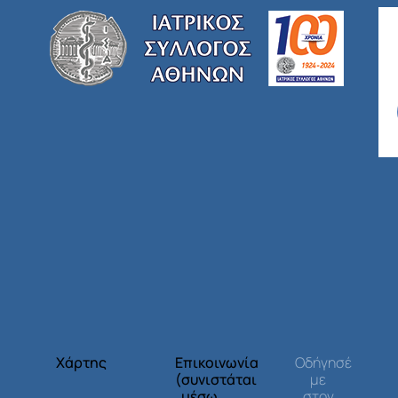
Χάρτης
Επικοινωνία
Οδήγησέ
(συνιστάται
με
μέσω
στον