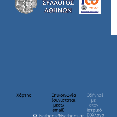
Χάρτης
Επικοινωνία
Οδήγησέ
(συνιστάται
με
μέσω
στον
email)
Ιατρικό
Σύλλογο
isathens@isathens.gr