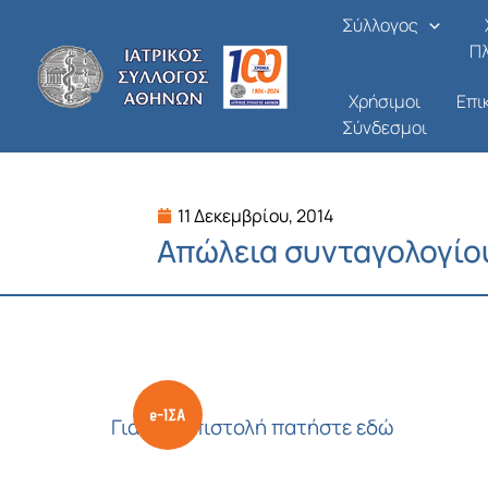
Μετάβαση
Σύλλογος
στο
Π
περιεχόμενο
Χρήσιμοι
Επι
Σύνδεσμοι
11 Δεκεμβρίου, 2014
Απώλεια συνταγολογίο
Για την επιστολή πατήστε εδώ