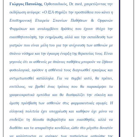
Γιώργος Πατούλης
, Ορθοπαιδικός,
Dr
.
med
, χαιρετίζοντας την
εκδήλωση ανέφερε: «
Ο ΙΣΑ στηρίζει την προσπάθεια που κάνει η
Επιστημονική Εταιρεία Σπανίων Παθήσεων & Ορφανών
Φαρμάκων και αναλαμβάνει δράσεις που έχουν στόχο την
ευαισθητοποίηση, την ενημέρωση, αλλά και την εκπαίδευση των
γιατρών που είναι μέλη του για την ανίχνευση των ασθενών με
σπάνιο νόσημα και την έγκαιρη έναρξη της θεραπείας τους.
Είναι
γεγονός ότι οι ασθενείς με σπάνιες παθήσεις μπορούν να ζήσουν
φυσιολογικά, εφόσον η ασθένειά τους διαγνωσθεί εγκαίρως και
αντιμετωπισθεί κατάλληλα. Για να συμβεί αυτό, θα πρέπει,
επιτέλους, να βρεθεί ένας τρόπος που θα παρακάμψει τα
γραφειοκρατικά εμπόδια και θα διασφαλίζει την εύκολη και
άμεση πρόσβαση των ασθενών στις φαρμακευτικές αγωγές.
Η
ελληνική πολιτεία έχει υποχρέωση και καθήκον όχι μόνο να
επιδείξει τη δέουσα σοβαρότητα και ευαισθησία, αλλά να
διαθέσει και τα απαραίτητα κονδύλια, ώστε στο μέγιστο δυνατόν
να καλύπτονται οι ανάγκες των πασχόντων μεσούσης της