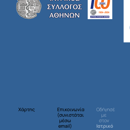
Χάρτης
Επικοινωνία
Οδήγησέ
(συνιστάται
με
μέσω
στον
email)
Ιατρικό