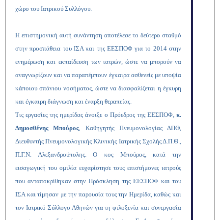
χώρο του Ιατρικού Συλλόγου.
Η επιστημονική αυτή συνάντηση αποτέλεσε το δεύτερο σταθμό
στην προσπάθεια του ΙΣΑ και της ΕΕΣΠΟΦ για το 2014 στην
ενημέρωση και εκπαίδευση των ιατρών, ώστε να μπορούν να
αναγνωρίζουν και να παραπέμπουν έγκαιρα ασθενείς με υποψία
κάποιου σπάνιου νοσήματος, ώστε να διασφαλίζεται η έγκυρη
και έγκαιρη διάγνωση και έναρξη θεραπείας.
Τις εργασίες της ημερίδας άνοιξε ο Πρόεδρος της ΕΕΣΠΟΦ,
κ.
Δημοσθένης Μπούρος
, Καθηγητής Πνευμονολογίας ΔΠΘ,
Διευθυντής Πνευμονολογικής Κλινικής Ιατρικής Σχολής Δ.Π.Θ.,
Π.Γ.Ν. Αλεξανδρούπολης. Ο κος Μπούρος, κατά την
εισαγωγική του ομιλία ευχαρίστησε τους επιστήμονες ιατρούς
που ανταποκρίθηκαν στην Πρόσκληση της ΕΕΣΠΟΦ και του
ΙΣΑ και τίμησαν με την παρουσία τους την Ημερίδα, καθώς και
τον Ιατρικό Σύλλογο Αθηνών για τη φιλοξενία και συνεργασία