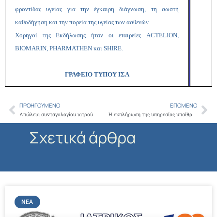
φροντίδας υγείας για την έγκαιρη διάγνωση, τη σωστή
καθοδήγηση και την πορεία της υγείας των ασθενών.
Χορηγοί της Εκδήλωσης ήταν οι εταιρείες
ACTELION
,
BIOMARIN
,
PHARMATHEN
και
SHIRE
.
ΓΡΑΦΕΙΟ ΤΥΠΟΥ ΙΣΑ
ΠΡΟΗΓΟΎΜΕΝΟ
ΕΠΌΜΕΝΟ
Prev
Ne
Απώλεια συνταγολογίου ιατρού
Η εκπλήρωση της υπηρεσίας υπαίθρου ως προϋπόθεση για τη δήλωση ειδικότητας θα έχει δυσμενείς συνέπειες για τους Έλληνες γιατρούς
Σχετικά άρθρα
ΝΈΑ