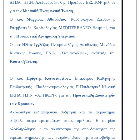
Δ.Π.Θ., Π.Γ.Ν. Αλεξανδρούπολης, Πρόεδρος ΕΕΣΠΟΦ μίλησε
για την
Ιδιοπαθή Πνευμονική Ίνωση
.
Ο
κος
Μαγγίνας Αθανάσιος
,
Καρδιολόγος, Διευθυντής
Επεμβατικής Καρδιολογίας MEDITERRANEO Hospital, για
την
Πνευμονική Αρτηριακή Υπέρταση
.
Ο
κος Ηλίας Ιγγλέζος
,
Πνευμονολόγος, Διευθυντής Μονάδας
Κυστικής Ίνωσης, Γ.Ν.Α. «Σισμανόγλειο», ανέπτυξε την
Κυστική Ίνωση
.
Ο
κος Πρίφτης Κωνσταντίνος
, Επίκουρος Καθηγητής
Παιδιατρικής – Παιδοπνευμονολογίας, Γ’ Παιδιατρική Κλινική
ΕΚΠΑ, Π.Γ.Ν. «ΑΤΤΙΚΟΝ», για την
Πρωτοπαθή Δυσκινησία
των Κροσσών
.
Ακολούθησε ενδιαφέρουσα συζήτηση και το ακροατήριο
υπέβαλε σειρά ερωτημάτων στους ομιλητές. Η ημερίδα
ολοκληρώθηκε με το συμπέρασμα της σπουδαιότητας της
ευρείας ενημέρωσης των ιατρών, ιδίως της πρωτοβάθμιας