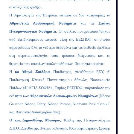
οικονομικής κρίσης».
Η θεματολογία της Ημερίδας εστίασε σε δύο κατηγορίες, τα
Αθροιστικά Λυσοσωμικά Νοσήματα
και τα
Σπάνια
Πνευμονολογικά Νοσήματα
. Οι ομιλίες πραγματοποιήθηκαν
από εξειδικευμένους ιατρούς, μέλη της ΕΕΣΠΟΦ, οι οποίοι
παρουσίασαν όλα τα νεότερα δεδομένα και τις διεθνείς εξελίξεις
στη συμπτωματολογία, τους τρόπους διάγνωσης και τη
θεραπεία των σπανίων αυτών παθήσεων. Πιο συγκεκριμένα:
Η
κα Αθηνά Ξαϊδάρα
, Παιδίατρος, Διευθύντρια ΕΣΥ, Α’
Παιδιατρική Κλινική Πανεπιστημίου Αθηνών, Νοσοκομείο
Παίδων «Η ΑΓΙΑ ΣΟΦΙΑ», Ταμίας ΕΕΣΠΟΦ, παρουσίασε την
ενότητα των
Αθροιστικών
Λυσοσωμικών Νοσημάτων
(Νόσος
Gaucher, Νόσος Fabry, Νόσος Pompe, Niemann Pick τύπου C
και Βλεννοπολυσακχαριδώσεις).
Ο κος Δημοσθένης Μπούρος
,
Καθηγητής Πνευμονολογίας
Δ.Π.Θ., Διευθυντής Πνευμονολογικής Κλινικής Ιατρικής Σχολής