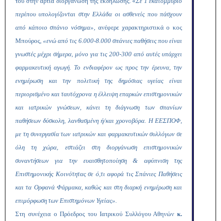
του στην άρτια διοργάνωση της εκδήλωσης. «
Σε 1 εκατομμύριο
περίπου υπολογίζονται στην Ελλάδα οι ασθενείς που πάσχουν
από κάποιο σπάνιο νόσημα»,
ανέφερε χαρακτηριστικά ο κος
Μπούρος
, «ενώ από τις 6.000-8.000 σπάνιες παθήσεις που είναι
γνωστές μέχρι σήμερα, μόνο για τις 200-300 από αυτές υπάρχει
φαρμακευτική αγωγή. Το ενδιαφέρον ως προς την έρευνα, την
ενημέρωση και την πολιτική της δημόσιας υγείας είναι
περιορισμένο και ταυτόχρονα η έλλειψη επαρκών επιστημονικών
και ιατρικών γνώσεων, κάνει τη διάγνωση των σπανίων
παθήσεων δύσκολη, λανθασμένη ή/και χρονοβόρα. Η ΕΕΣΠΟΦ,
με τη συνεργασία των ιατρικών και φαρμακευτικών συλλόγων σε
όλη τη χώρα, εστιάζει στη διοργάνωση επιστημονικών
συναντήσεων για την ευαισθητοποίηση & αφύπνιση της
Επιστημονικής Κοινότητας σε ό,τι αφορά τις Σπάνιες Παθήσεις
και τα Ορφανά Φάρμακα, καθώς και στη διαρκή ενημέρωση και
επιμόρφωση των Επιστημόνων Υγείας».
Στη συνέχεια ο Πρόεδρος του Ιατρικού Συλλόγου Αθηνών
κ.