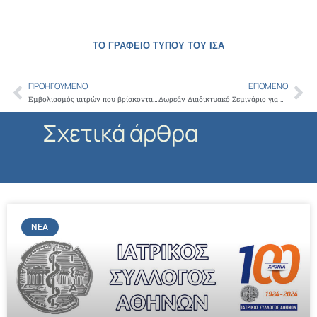
ΤΟ ΓΡΑΦΕΙΟ ΤΥΠΟΥ ΤΟΥ ΙΣΑ
ΠΡΟΗΓΟΎΜΕΝΟ
ΕΠΌΜΕΝΟ
Prev
Ne
Εμβολιασμός ιατρών που βρίσκονται σε αναμονή για αγροτικό
Δωρεάν Διαδικτυακό Σεμινάριο για το αλκοόλ για γονείς και εκπαιδευτικούς, υπό την αιγίδα του ΙΣΑ
Σχετικά άρθρα
ΝΈΑ