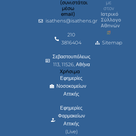
(συνιστάται
με
μέσω
στον
email)
Ιατρικό
Σύλλογο
isathens@isathens.gr
Αθηνών
210
3816404
Sitemap
Σεβαστουπόλεως
113, 11526, Αθήνα
Χρήσιμα
Εφημερίες
Νοσοκομείων
Αττικής
Εφημερίες
Φαρμακείων
Αττικής
(Live)