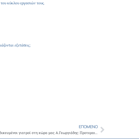
 του κύκλου εργασιών τους.
ιάζονται εξετάσεις;
ΕΠΌΜΕΝΟ
Next
Γ. Πατούλης: Να αξιοποιηθούν όλοι οι εξειδικευμένοι γιατροί στη χώρα μας Α.Γεωργιάδης: Προτεραιότητά μας η αξιολόγηση