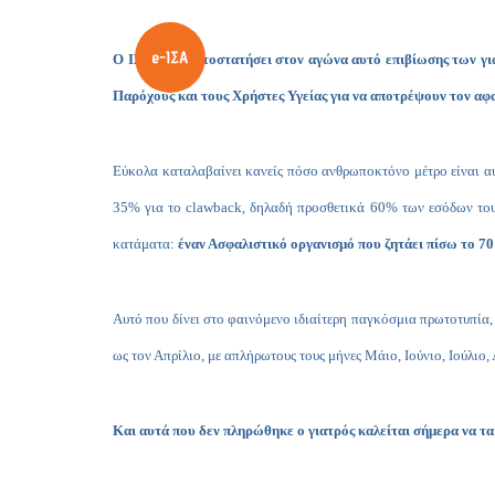
Ο ΙΣΑ θα πρωτοστατήσει στον αγώνα αυτό επιβίωσης των για
Παρόχους και τους Χρήστες Υγείας για να αποτρέψουν τον αφ
Εύκολα καταλαβαίνει κανείς πόσο ανθρωποκτόνο μέτρο είναι αυ
35% για το
claw
back
, δηλαδή προσθετικά 60% των εσόδων του.
κατάματα:
έναν Ασφαλιστικό οργανισμό που ζητάει πίσω το 
Αυτό που δίνει στο φαινόμενο ιδιαίτερη παγκόσμια πρωτοτυπία, 
ως τον Απρίλιο, με απλήρωτους τους μήνες Μάιο, Ιούνιο, Ιούλιο
Και αυτά που δεν πληρώθηκε ο γιατρός καλείται σήμερα να τ