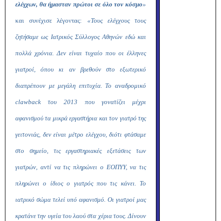
ελέγχων, θα ήμασταν πρώτοι σε όλο τον κόσμο
»
και συνέχισε λέγοντας:
«Τους ελέγχους τους
ζητήσαμε ως Ιατρικός Σύλλογος Αθηνών εδώ και
πολλά χρόνια. Δεν είναι τυχαίο που οι έλληνες
γιατροί, όπου κι αν βρεθούν στο εξωτερικό
διαπρέπουν με μεγάλη επιτυχία. Το αναδρομικό
clawback
του 2013 που γονατίζει μέχρι
αφανισμού τα μικρά εργαστήρια και τον γιατρό της
γειτονιάς, δεν είναι μέτρο ελέγχου, διότι φτάσαμε
στο σημείο, τις εργαστηριακές εξετάσεις των
γιατρών, αντί να τις πληρώνει ο ΕΟΠΥΥ, να τις
πληρώνει ο ίδιος ο γιατρός που τις κάνει. Το
ιατρικό σώμα τελεί υπό αφανισμό. Οι γιατροί μας
κρατάνε την υγεία του λαού στα χέρια τους. Δίνουν