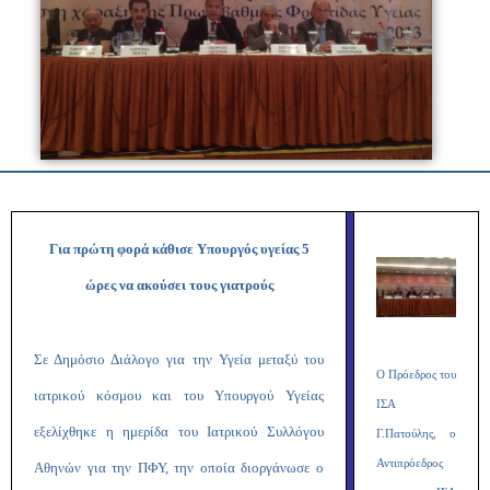
Για πρώτη φορά κάθισε Υπουργός υγείας 5
ώρες να ακούσει τους γιατρούς
Σε Δημόσιο Διάλογο για την Υγεία μεταξύ του
Ο Πρόεδρος του
ιατρικού κόσμου και του Υπουργού Υγείας
ΙΣΑ
εξελίχθηκε η ημερίδα του Ιατρικού Συλλόγου
Γ.Πατούλης, ο
Αντιπρόεδρος
Αθηνών για την ΠΦΥ, την οποία διοργάνωσε ο