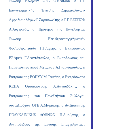
Ένωσης Ελλήνων ΩΡΛ Ο.Κεσίδου, ο Γ.Γ.
Επαγγελματικής Ένωσης Δερματολόγων-
Αφροδισιολόγων Γ.Ζαραφωνίτης, ο Γ.Γ. ΕΕΣΠΟΦ
Α.Αυγερινός, ο Πρόεδρος της Πανελλήνιας
Ένωσης Ελευθεροεπαγγελματιών
Φυσιοθεραπευτών Γ.Τσαγρής, ο Εκπρόσωπος
ΕΣΑμεΑ Γ.Λεοντόπουλος, ο Εκπρόσωπος του
Πανεπιστημονικού Μετώπου Α.Γιαννόπουλος, η
Εκπρόσωπος ΕΟΠΥΥ Μ.Τσινάρη, ο Εκπρόσωπος
ΚΕΠΑ Θεσσαλονίκης Α.Λαγουδάκης, ο
Εκπρόσωπος του Πανελλήνιου Συλλόγου
συνταξιούχων ΟΤΕ Α.Μαριόλης, ο Αν.Διοικητής
ΠΟΛΥΚΛΙΝΙΚΗΣ ΑΘΗΝΩΝ Π.Αμούργης, ο
Αντιπρόεδρος της Ένωσης Επαγγελματιών