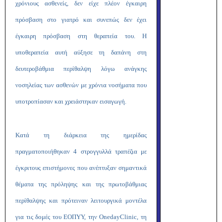
χρόνιους ασθενείς, δεν είχε πλέον έγκαιρη
πρόσβαση στο γιατρό και συνεπώς δεν έχει
έγκαιρη πρόσβαση στη θεραπεία του. Η
υποθεραπεία αυτή αύξησε τη δαπάνη στη
δευτεροβάθμια περίθαλψη λόγω ανάγκης
νοσηλείας των ασθενών με χρόνια νοσήματα που
υποτροπίασαν και χρειάστηκαν εισαγωγή.
Κατά τη διάρκεια της ημερίδας
πραγματοποιήθηκαν 4 στρογγυλλά τραπέζια με
έγκριτους επιστήμονες που ανέπτυξαν σημαντικά
θέματα της πρόληψης και της πρωτοβάθμιας
περίθαλψης και πρότειναν λειτουργικά μοντέλα
για τις δομές του ΕΟΠΥΥ, την
One
day
Clinic
, τη