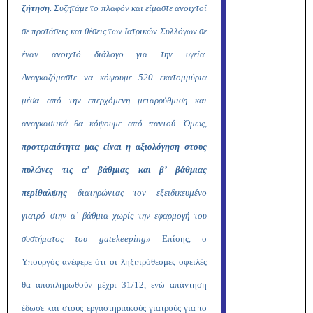
ζήτηση.
Συζητάμε το πλαφόν και είμαστε ανοιχτοί
σε προτάσεις και θέσεις των Ιατρικών Συλλόγων σε
έναν ανοιχτό διάλογο για την υγεία.
Αναγκαζόμαστε να κόψουμε 520 εκατομμύρια
μέσα από την επερχόμενη μεταρρύθμιση και
αναγκαστικά θα κόψουμε από παντού. Όμως,
προτεραιότητα μας είναι η αξιολόγηση στους
πυλώνες τις α’ βάθμιας και β’ βάθμιας
περίθαλψης
διατηρώντας τον εξειδικευμένο
γιατρό στην α’ βάθμια χωρίς την εφαρμογή του
συστήματος του
gate
keeping
»
Επίσης, ο
Υπουργός ανέφερε ότι οι ληξιπρόθεσμες οφειλές
θα αποπληρωθούν μέχρι 31/12, ενώ απάντηση
έδωσε και στους εργαστηριακούς γιατρούς για το