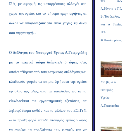
του ΙΣΑ
ΙΣΑ, με αφορμή τις καταρρέουσες αλλαγές στο
Α.Ρέντης, ο Γ.Γ.
χώρο της υγείας και το μήνυμα
«μην αφήνεις οι
Στ.Τσούκαλος,
άλλοι να αποφασίζουν για σένα χωρίς τη δική
και ο Ταμίας
σου συμμετοχή».
ΙΣΑ
Φ.Πατσουράκος
Ο
Διάλογος του Υπουργού Υγείας Α.Γεωργιάδη
με το ιατρικό σώμα διήρκησε 5 ώρες
, στις
οποίες τέθηκαν από τους ιατρικούς συλλόγους και
κλαδικούς φορείς τα καίρια ζητήματα της υγείας
Στο βημα ο
υπουργός
εφ όλης της ύλης, από τις απολύσεις ως τη το
Υγείας
clawback
και τις εργαστηριακές εξετάσεις, τα
Α.Γεωργιαδης
ληξιπρόθεσμα καθώς και το μέλλον του ΕΟΠΥΥ.
«Για πρώτη φορά κάθισε Υπουργός Υγείας 5 ώρες
να ακούσει τα προβλήματα των γιατρών και να