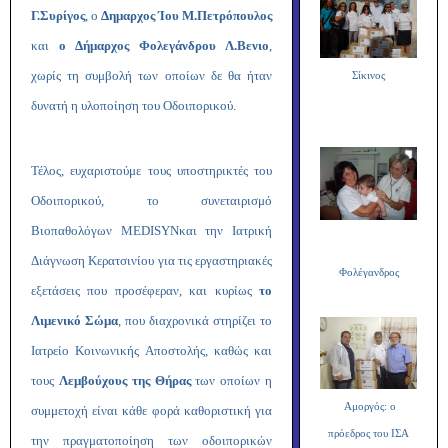
Γ.Συρίγος
, ο
Δημαρχος Ίου Μ.Πετρόπουλος
και
ο Δήμαρχος Φολεγάνδρου Λ.Βενιο
,
χωρίς τη συμβολή των οποίων δε θα ήταν
Σίκινος
δυνατή η υλοποίηση του Οδοιπορικού.
Τέλος, ευχαριστούμε τους υποστηρικτές του
Οδοιπορικού, το συνεταιρισμό
Βιοπαθολόγων
MEDISYN
και την Ιατρική
Διάγνωση Κερατσινίου για τις εργαστηριακές
Φολέγανδρος
εξετάσεις που προσέφεραν, και κυρίως
το
Λιμενικό Σώμα
, που διαχρονικά στηρίζει το
Ιατρείο Κοινωνικής Αποστολής, καθώς και
τους
Λεμβούχους της Θήρας
των οποίων η
Αμοργός: ο
συμμετοχή είναι κάθε φορά καθοριστική για
πρόεδρος του ΙΣΑ
την πραγματοποίηση των οδοιπορικών