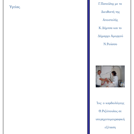
Γ.Πατούλης με το
Υγείας.
Διευθυντή της
Αποστολής
Κ.Δήμτσα και το
Δήμαρχο Αμοργού
Ν.Ρούσσο
Ίος: ο καρδιολόγογς
Θ.Ριζόπουλος σε
υπερηχοτομογραφική
εξέταση