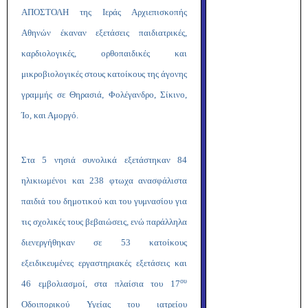
ΑΠΟΣΤΟΛΗ της Ιεράς Αρχιεπισκοπής
Αθηνών
έκαναν εξετάσεις παιδιατρικές,
καρδιολογικές, ορθοπαιδικές και
μικροβιολογικές στους κατοίκους της άγονης
γραμμής σε Θηρασιά, Φολέγανδρο, Σίκινο,
Ίο, και Αμοργό.
Στα 5 νησιά συνολικά εξετάστηκαν 84
ηλικιωμένοι και 238 φτωχα ανασφάλιστα
παιδιά του δημοτικού και του γυμνασίου για
τις σχολικές τους βεβαιώσεις, ενώ παράλληλα
διενεργήθηκαν σε 53 κατοίκους
εξειδικευμένες εργαστηριακές εξετάσεις και
ου
46 εμβολιασμοί,
στα πλαίσια του 17
Οδοιπορικού Υγείας του ιατρείου