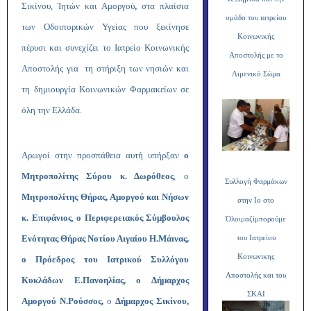
Σικίνου, Ίητών και Αμοργού
,
στα πλαίσια
ομάδα του ιατρείου
των Οδοιπορικών Υγείας που ξεκίνησε
Κοινωνικής
πέρυσι και συνεχίζει το Ιατρείο Κοινωνικής
Αποστολής με το
Αποστολής για τη στήριξη των νησιών και
Λιμενικό Σώμα
τη δημιουργία Κοινωνικών Φαρμακείων σε
όλη την Ελλάδα.
Αρωγοί στην προσπάθεια αυτή υπήρξαν
ο
Μητροπολίτης Σύρου κ. Δωρόθεος
, ο
Συλλογή Φαρμάκων
Μητροπολίτης Θήρας, Αμοργού και Νήσων
στην Ιο στο
κ. Επιφάνιος
,
ο Περιφερειακός Σύμβουλος
Όλοιμαζίμπορούμε
Ενότητας Θήρας Νοτίου Αιγαίου Η.Μάινας,
του Ιατρείου
Κοινωνικης
ο Πρόεδρος του Ιατρικού Συλλόγου
Αποστολής και του
Κυκλάδων Ε.Πανοηλίας,
ο Δήμαρχος
ΣΚΑΙ
Αμοργού Ν.Ρούσσος,
ο
Δήμαρχος Σικίνου,