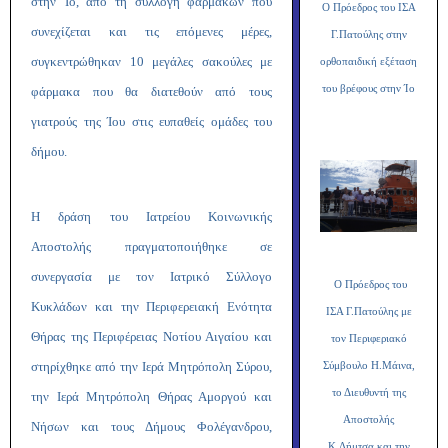
στην Ίο, από τη συλλογή φαρμάκων που
Ο Πρόεδρος του ΙΣΑ
συνεχίζεται και τις επόμενες μέρες,
Γ.Πατούλης στην
συγκεντρώθηκαν 10 μεγάλες σακούλες με
ορθοπαιδική εξέταση
του βρέφους στην Ίο
φάρμακα που θα διατεθούν από τους
γιατρούς της Ίου στις ευπαθείς ομάδες του
δήμου.
Η δράση του Ιατρείου Κοινωνικής
Αποστολής πραγματοποιήθηκε σε
συνεργασία με τον Ιατρικό Σύλλογο
Ο Πρόεδρος του
Κυκλάδων και την Περιφερειακή Ενότητα
ΙΣΑ Γ.Πατούλης με
Θήρας της Περιφέρειας Νοτίου Αιγαίου και
τον Περιφεριακό
στηρίχθηκε από την Ιερά Μητρόπολη Σύρου,
Σύμβουλο Η.Μάινα,
το Διευθυντή της
την Ιερά Μητρόπολη Θήρας Αμοργού και
Αποστολής
Νήσων και τους Δήμους Φολέγανδρου,
Κ.Δήμτσα και την