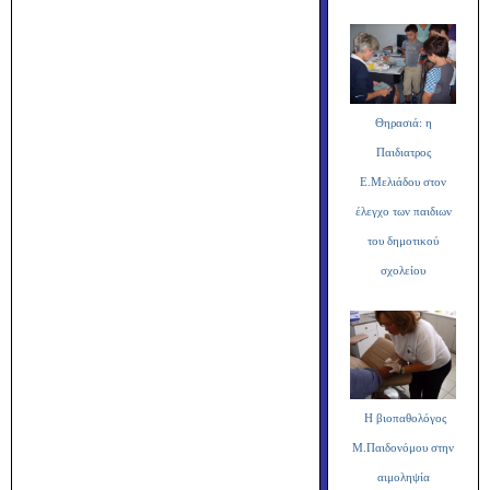
Θηρασιά: η
Παιδιατρος
Ε.Μελιάδου στον
έλεγχο των παιδιων
του δημοτικού
σχολείου
Η βιοπαθολόγος
Μ.Παιδονόμου στην
αιμοληψία