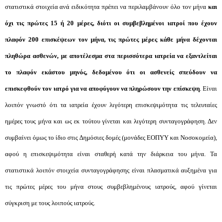
στατιστικά στοιχεία ανά ειδικότητα πρέπει να περιλαμβάνουν όλο τον μήνα
και
όχι τις πρώτες 15 ή 20 μέρες,
διότι οι συμβεβλημένοι ιατροί που έχουν
πλαφόν 200 επισκέψεων τον μήνα, τις πρώτες μέρες κάθε μήνα δέχονται
πληθώρα ασθενών, με αποτέλεσμα στα περισσότερα ιατρεία να εξαντλείται
το πλαφόν εκάστου μηνός, δεδομένου ότι οι ασθενείς σπεύδουν να
επισκεφθούν τον ιατρό για να αποφύγουν να πληρώσουν την επίσκεψη
. Είναι
λοιπόν γνωστό ότι τα ιατρεία έχουν λιγότερη επισκεψιμότητα τις τελευταίες
ημέρες τους μήνα και ως εκ τούτου γίνεται και λιγότερη συνταγογράφηση. Δεν
συμβαίνει όμως το ίδιο στις Δημόσιες δομές (μονάδες ΕΟΠΥΥ και Νοσοκομεία),
αφού η επισκεψιμότητα είναι σταθερή κατά την διάρκεια του μήνα. Τα
στατιστικά λοιπόν στοιχεία συνταγογράφησης είναι πλασματικά αυξημένα για
τις πρώτες μέρες του μήνα στους συμβεβλημένους ιατρούς, αφού γίνεται
σύγκριση με τους λοιπούς ιατρούς.