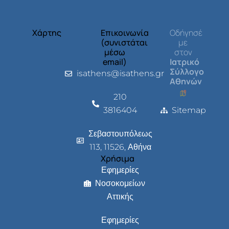
Χάρτης
Επικοινωνία
Οδήγησέ
(συνιστάται
με
μέσω
στον
email)
Ιατρικό
Σύλλογο
isathens@isathens.gr
Αθηνών
210
3816404
Sitemap
Σεβαστουπόλεως
113, 11526, Αθήνα
Χρήσιμα
Εφημερίες
Νοσοκομείων
Αττικής
Εφημερίες