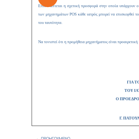
Επισυνάπτεται η σχετική προσφορά στην οποία υπάρχουν οι 
των μηχανημάτων
POS
κάθε ιατρός μπορεί να επισκεφθεί τ
του ταυτότητα.
Να τονιστεί ότι η προμήθεια μηχανήματος είναι προαιρετική 
ΓΙΑ Τ
ΤΟΥ Ι
Ο ΠΡΟΕΔ
Γ. Π
ΠΡΟΗΓΟΎΜΕΝΟ