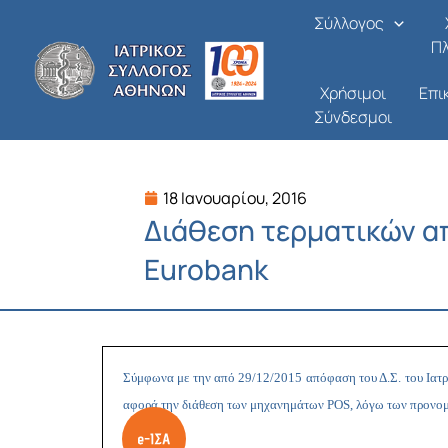
Μετάβαση
Σύλλογος
στο
Π
περιεχόμενο
Χρήσιμοι
Επι
Σύνδεσμοι
18 Ιανουαρίου, 2016
Διάθεση τερματικών α
Eurobank
Σύμφωνα με την από 29/12/2015 απόφαση του Δ.Σ. του Ιατ
αφορά την διάθεση των μηχανημάτων
POS
, λόγω των προνομ