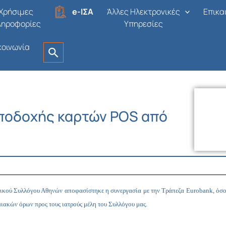
Χρήσιμες
e-ΙΣΑ
Άλλες Ηλεκτρονικές
Επικα
ληροφορίες
Υπηρεσίες
κοινωνία
ποδοχής καρτών POS από
ρικού Συλλόγου Αθηνών αποφασίστηκε η συνεργασία με την Τράπεζα Eurobank, όσ
ιακών όρων προς τους ιατρούς μέλη του Συλλόγου μας.