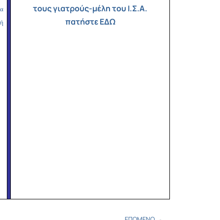
Copy
τους γιατρούς-μέλη του Ι.Σ.Α.
ια
Link
πατήστε ΕΔΩ
κή
ΕΠΌΜΕΝΟ