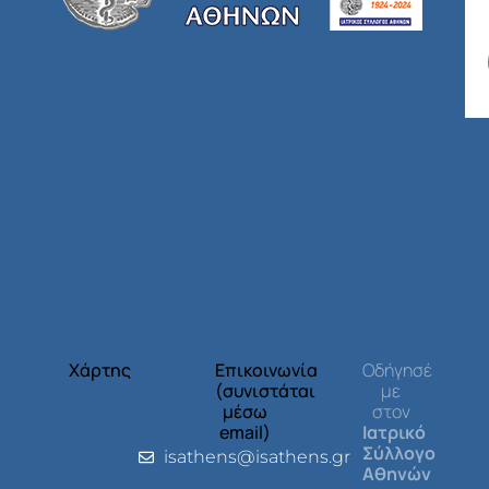
Χάρτης
Επικοινωνία
Οδήγησέ
(συνιστάται
με
μέσω
στον
email)
Ιατρικό
Σύλλογο
isathens@isathens.gr
Αθηνών