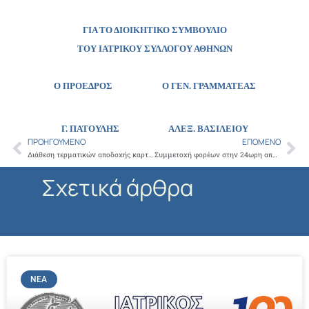
ΓΙΑ ΤΟ ΔΙΟΙΚΗΤΙΚΟ ΣΥΜΒΟΥΛΙΟ
ΤΟΥ ΙΑΤΡΙΚΟΥ ΣΥΛΛΟΓΟΥ ΑΘΗΝΩΝ
Ο ΠΡΟΕΔΡΟΣ Ο ΓΕΝ. ΓΡΑΜΜΑΤΕΑΣ
Γ. ΠΑΤΟΥΛΗΣ
ΑΛΕΞ. ΒΑΣΙΛΕΙΟΥ
ΠΡΟΗΓΟΎΜΕΝΟ
ΕΠΌΜΕΝΟ
Prev
Ne
Διάθεση τερματικών αποδοχής καρτών POS από Eurobank
Συμμετοχή φορέων στην 24ωρη αποχή και στην πορεία διαμαρτυρίας κατά του ασφαλιστικού – Δευτέρα 25/01/2016 – 11:30 π.μ.
Σχετικά άρθρα
ΝΈΑ