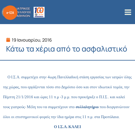
Μετάβαση
στο
περιεχόμενο
19 Ιανουαρίου, 2016
Κάτω τα χέρια από το ασφαλιστικό
Ο Ι.Σ.Α. συμμετέχει στην 4ωρη Πανελλαδική στάση εργασίας των ιατρών όλης
της χώρας, που εργάζονται τόσο στο Δημόσιο όσο και στον ιδιωτικό τομέα, την
Πέμπτη 21/1/2016 και ώρες 11 π.μ -3 μ.μ. που προκήρυξε ο Π.Ι.Σ.. και καλεί
τους γιατρούς- Μέλη του να συμμετέχουν στο
συλλαλητήριο
που διοργανώνουν
όλοι οι επιστημονικοί φορείς την ίδια ημέρα στις 11 π.μ. στα Προπύλαια.
Ο Ι.Σ.Α. ΚΑΛΕΙ