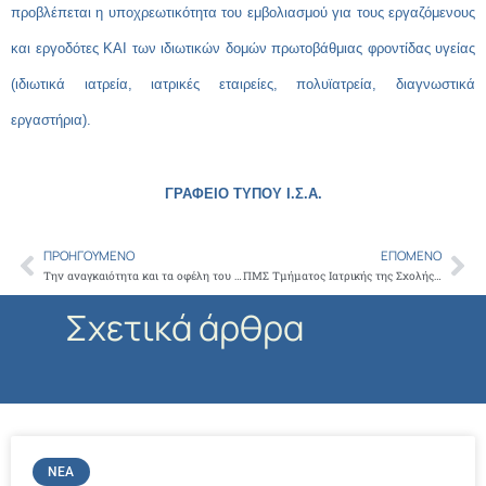
προβλέπεται η υποχρεωτικότητα του εμβολιασμού για τους εργαζόμενους
και εργοδότες ΚΑΙ των ιδιωτικών δομών πρωτοβάθμιας φροντίδας υγείας
(ιδιωτικά ιατρεία, ιατρικές εταιρείες, πολυϊατρεία, διαγνωστικά
εργαστήρια).
ΓΡΑΦΕΙΟ ΤΥΠΟΥ Ι.Σ.Α.
ΠΡΟΗΓΟΎΜΕΝΟ
ΕΠΌΜΕΝΟ
Prev
Ne
Την αναγκαιότητα και τα οφέλη του καθολικού εμβολιασμού για τον Sars-Cov-2 τόνισαν οι εκπρόσωποι όλων των παρατάξεων του Δ.Σ. του ΙΣΑ
ΠΜΣ Τμήματος Ιατρικής της Σχολής Επιστημών Υγείας ΔΠΘ “Μεθοδολογία της σύγχρονης αντιμετώπισης της νεφρικής ανεπάρκειας”
Σχετικά άρθρα
ΝΈΑ