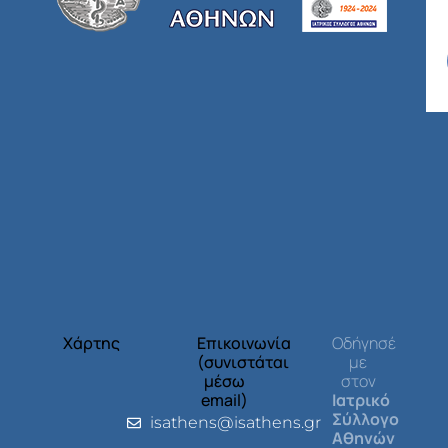
Χάρτης
Επικοινωνία
Οδήγησέ
(συνιστάται
με
μέσω
στον
email)
Ιατρικό
Σύλλογο
isathens@isathens.gr
Αθηνών