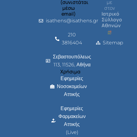
(συνιστάται
με
μέσω
στον
email)
Ιατρικό
Σύλλογο
isathens@isathens.gr
Αθηνών
210
3816404
Sitemap
Σεβαστουπόλεως
113, 11526, Αθήνα
Χρήσιμα
Εφημερίες
Νοσοκομείων
Αττικής
Εφημερίες
Φαρμακείων
Αττικής
(Live)