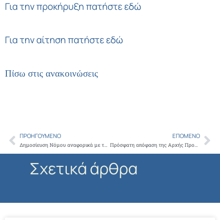
Για την προκήρυξη πατήστε εδώ
Για την αίτηση πατήστε εδώ
Πίσω στις ανακοινώσεις
ΠΡΟΗΓΟΎΜΕΝΟ
ΕΠΌΜΕΝΟ
Prev
Ne
Δημοσίευση Νόμου αναφορικά με τον υποχρεωτικό εμβολιασμό
Πρόσφατη απόφαση της Αρχής Προστασίας Δεδομένων Προσωπικού Χαρακτήρα σχετικά με την υποχρέωση τήρησης του ιατρικού φακέλου και το δικαίωμα πρόσβασης σε αυτό
Σχετικά άρθρα