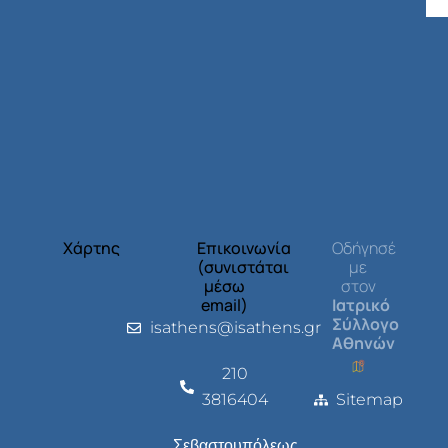
Χάρτης
Επικοινωνία
Οδήγησέ
(συνιστάται
με
μέσω
στον
email)
Ιατρικό
Σύλλογο
isathens@isathens.gr
Αθηνών
210
3816404
Sitemap
Σεβαστουπόλεως