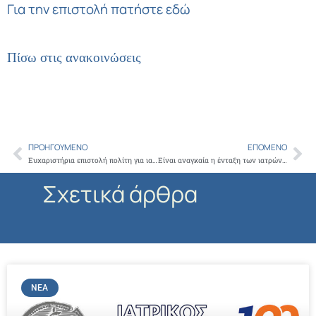
Για την επιστολή πατήστε εδώ
Πίσω στις ανακοινώσεις
ΠΡΟΗΓΟΎΜΕΝΟ
ΕΠΌΜΕΝΟ
Prev
Ne
Ευχαριστήρια επιστολή πολίτη για ιατρικό και νοσηλευτικό προσωπικό Νεφρολογικής & Ενδοκρινολογικής κλινικής ΓΝΑ Γ. Γεννηματάς
Είναι αναγκαία η ένταξη των ιατρών στην ρύθμιση των ληξιπρόθεσμων επιχειρηματικών χρεών
Σχετικά άρθρα
ΝΈΑ