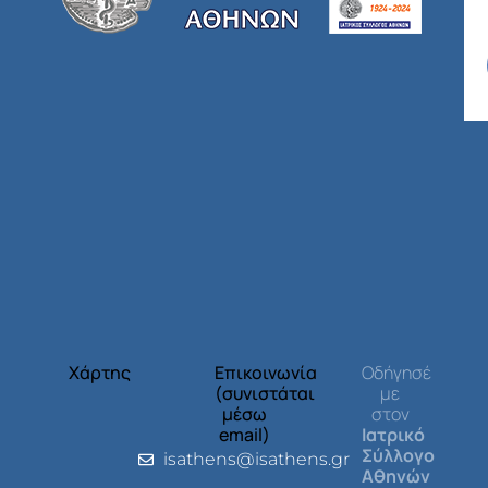
Χάρτης
Επικοινωνία
Οδήγησέ
(συνιστάται
με
μέσω
στον
email)
Ιατρικό
Σύλλογο
isathens@isathens.gr
Αθηνών